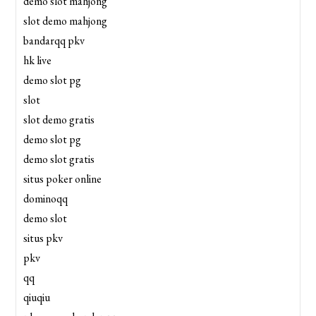
demo slot mahjong
slot demo mahjong
bandarqq pkv
hk live
demo slot pg
slot
slot demo gratis
demo slot pg
demo slot gratis
situs poker online
dominoqq
demo slot
situs pkv
pkv
qq
qiuqiu