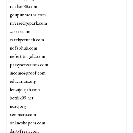
rajalion88.com
goupuntacana.com
riversedgepark.com
zaseez.com
catchycrunch.com
nofaphub.com
nefertitingalls.com
patsyscreations.com
income4proof.com
educaritas.org
lensajelajah.com
betflik09.net
ncaq.org
xenmicro.com
onlineshopera.com
dartyfresh.com