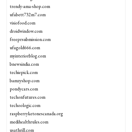
trendy-ama-shop.com
ufabett732m7.com
visiofood.com
droidwindow.com
freeprsubmission.com
ufagold666.com
myinteriorblog.com
bnewsindia.com
techiepick.com
bamzyshop.com
pondycars.com
techonfutures.com
techoologic.com
raspberryketonescanada.org
medihealthrules.com
usathrill.com