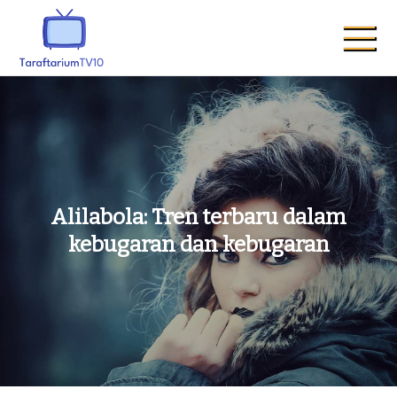
Skip
to
content
Slot Demo Gratis Pragmatic
Coba demo gratis X500 dari Pragmatic Play hari ini tanpa
risiko rugi. Slot gacor ini menawarkan peluang menang besar
Play X500, Mainkan Slot Gacor
tanpa deposit.
Hari Ini Tanpa Rugi
Alilabola: Tren terbaru dalam
kebugaran dan kebugaran