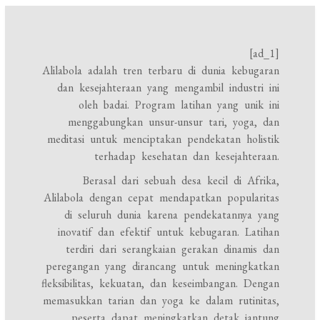
[ad_1]
Alilabola adalah tren terbaru di dunia kebugaran
dan kesejahteraan yang mengambil industri ini
oleh badai. Program latihan yang unik ini
menggabungkan unsur-unsur tari, yoga, dan
meditasi untuk menciptakan pendekatan holistik
terhadap kesehatan dan kesejahteraan.
Berasal dari sebuah desa kecil di Afrika,
Alilabola dengan cepat mendapatkan popularitas
di seluruh dunia karena pendekatannya yang
inovatif dan efektif untuk kebugaran. Latihan
terdiri dari serangkaian gerakan dinamis dan
peregangan yang dirancang untuk meningkatkan
fleksibilitas, kekuatan, dan keseimbangan. Dengan
memasukkan tarian dan yoga ke dalam rutinitas,
peserta dapat meningkatkan detak jantung