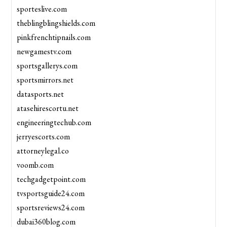
sporteslive.com
theblingblingshields.com
pinkfrenchtipnails.com
newgamestv.com
sportsgallerys.com
sportsmirrors.net
datasports.net
atasehirescortu.net
engineeringtechub.com
jerryescorts.com
attorneylegal.co
voomb.com
techgadgetpoint.com
tvsportsguide24.com
sportsreviews24.com
dubai360blog.com