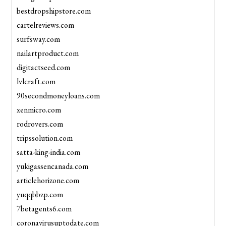
bestdropshipstore.com
cartelreviews.com
surfsway.com
nailartproduct.com
digitactseed.com
lvlcraft.com
90secondmoneyloans.com
xenmicro.com
rodrovers.com
tripssolution.com
satta-king-india.com
yukigassencanada.com
articlehorizone.com
yuqqbbzp.com
7betagents6.com
coronavirusuptodate.com