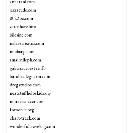
annerani.com
jazzatude.com
0022pa.com
zeroshare.info
bilesinc.com
milaretreatnz.com
modaagi.com
smallvilleph.com
galiciasuroeste.info
batallasdeguerra.com
dregstudios.com
neatstuffhelpskids.org
moraessoccer.com
forochile.org
chart-track.com
wonderfultraveling.com