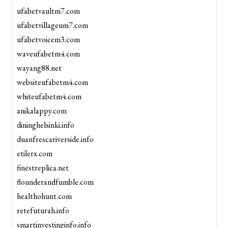
ufabetvaultm7.com
ufabetvillageum7.com
ufabetvoicem3.com
waveufabetm4.com
wayang88.net
websiteufabetm4.com
whiteufabetm4.com
anikalappy.com
dininghelsinki.info
duanfrescariverside.info
etilerx.com
finestreplica.net
flounderandfumble.com
healthohunt.com
retefuturah.info
smartinvestinginfo.info