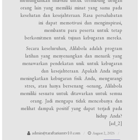
memungkinkan individu untuk terhubung dengan
orang lain yang memiliki minat yang sama pada
kesehatan dan kesejahteraan. Rasa persahabatan
ini dapat memotivasi dan menginspirasi,
membantu para peserta untuk tetap
berkomitmen untuk tujuan kebugaran mereka.
Secara keseluruhan, Alilabola adalah program
latihan yang menyenangkan dan menarik yang
menawarkan pendekatan unik untuk kebugaran
dan kesejahteraan. Apakah Anda ingin
meningkatkan kebugaran fisik Anda, mengurangi
stres, atau hanya bersenang -senang, Alilabola
memiliki sesuatu untuk ditawarkan untuk semua
orang. Jadi mengapa tidak mencobanya dan
melihat dampak positif yang dapat terjadi pada
hidup Anda?
[ad_2]
admin@taraftariumtv10.com
August 2, 2025