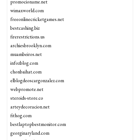
promocioname.net
wimaxworld.com
freeonlinecricketgames.net
bestcashing.biz
firerestrictions.us
archiesbrooklyn.com
muambeiros.net
infozblog.com
chonbaihat.com
elblogdeoscargonzalez.com
webpromote.net
steroids-store.co
arteydecoracion.net
fithog.com
bestlaptopbestmonitor.com
georginaryland.com