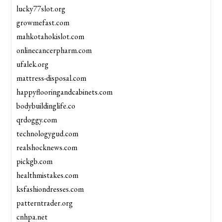
lucky77slot.org
growmefast.com
mahkotahokislot.com
onlinecancerpharm.com
ufalek.org
mattress-disposal.com
happyflooringandcabinets.com
bodybuildinglife.co
qrdoggy.com
technologygud.com
realshocknews.com
pickgb.com
healthmistakes.com
ksfashiondresses.com
patterntrader.org
cnhpa.net