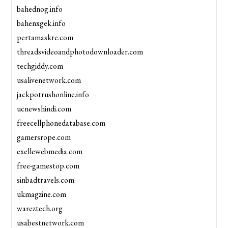
bahednog.info
bahenxgek.info
pertamaskre.com
threadsvideoandphotodownloader.com
techgiddy.com
usalivenetwork.com
jackpotrushonline.info
ucnewshindi.com
freecellphonedatabase.com
gamersrope.com
exellewebmedia.com
free-gamestop.com
sinbadtravels.com
ukmagzine.com
wareztech.org
usabestnetwork.com