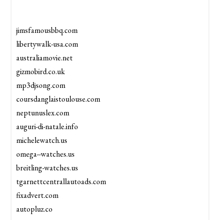
jimsfamousbbq.com
libertywalk-usa.com
australiamovie.net
gizmobird.co.uk
mp3djsong.com
coursdanglaistoulouse.com
neptunuslex.com
auguri-di-natale.info
michelewatch.us
omega--watches.us
breitling-watches.us
tgarnettcentrallautoads.com
fixadvert.com
autopluz.co