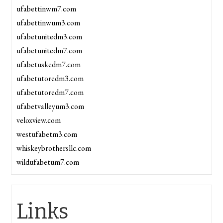
ufabettinwm7.com
ufabettinwum3.com
ufabetunitedm3.com
ufabetunitedm7.com
ufabetuskedm7.com
ufabetutoredm3.com
ufabetutoredm7.com
ufabetvalleyum3.com
veloxview.com
westufabetm3.com
whiskeybrothersllc.com
wildufabetum7.com
Links