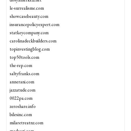
le-surrealisme.com
showcasebeauty.com
insurancepolicyexpert.com
statkeycompany.com
carolinadeckbuilders.com
topinvestingblog.com
top50tools.com
the-rep.com
saltyfranks.com
annerani.com
jazzatude.com
0022pa.com
zeroshare.info
bilesinc.com
milaretreatnz.com
modaagi.com