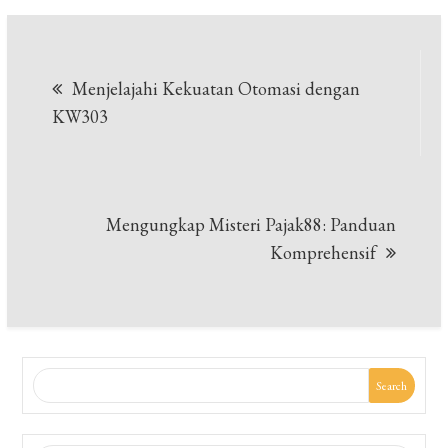
Post
Menjelajahi Kekuatan Otomasi dengan
navigation
KW303
Mengungkap Misteri Pajak88: Panduan
Komprehensif
Search