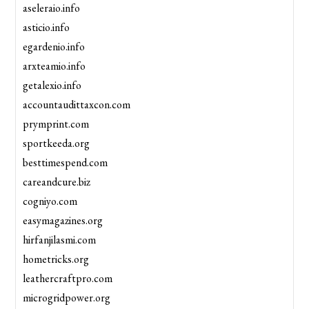
aseleraio.info
asticio.info
egardenio.info
arxteamio.info
getalexio.info
accountaudittaxcon.com
prymprint.com
sportkeeda.org
besttimespend.com
careandcure.biz
cogniyo.com
easymagazines.org
hirfanjilasmi.com
hometricks.org
leathercraftpro.com
microgridpower.org