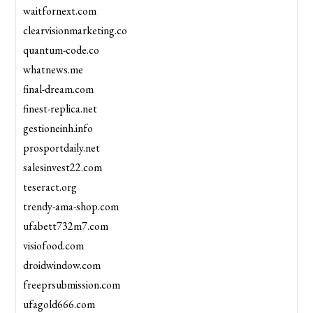
waitfornext.com
clearvisionmarketing.co
quantum-code.co
whatnews.me
final-dream.com
finest-replica.net
gestioneinh.info
prosportdaily.net
salesinvest22.com
teseract.org
trendy-ama-shop.com
ufabett732m7.com
visiofood.com
droidwindow.com
freeprsubmission.com
ufagold666.com