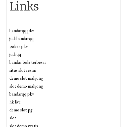
Links
bandarqq pkv
judi bandarqq
poker pkv
judi qq
bandar bola terbesar
situs slot resmi
demo slot mahjong
slot demo mahjong
bandarqq pkv
hk live
demo slot pg
slot
slot demo gratis