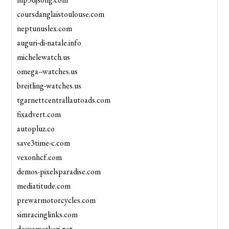
coursdanglaistoulouse.com
neptunuslex.com
auguri-di-natale.info
michelewatch.us
omega--watches.us
breitling-watches.us
tgarnettcentrallautoads.com
fixadvert.com
autopluz.co
save3time-c.com
vexonhcf.com
demos-pixelsparadise.com
mediatitude.com
prewarmotorcycles.com
simracinglinks.com
dosyamerkezi.net