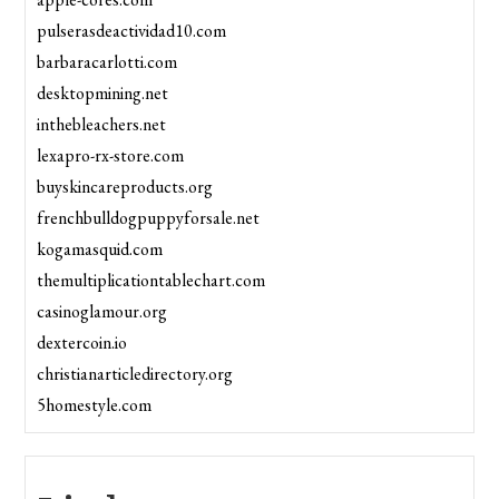
pulserasdeactividad10.com
barbaracarlotti.com
desktopmining.net
inthebleachers.net
lexapro-rx-store.com
buyskincareproducts.org
frenchbulldogpuppyforsale.net
kogamasquid.com
themultiplicationtablechart.com
casinoglamour.org
dextercoin.io
christianarticledirectory.org
5homestyle.com