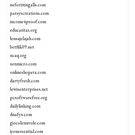
nefertitingalls.com
patsyscreations.com
income4proof.com
educaritas.org
lensajelajah.com
betflik09.net
ncaq.org
xenmicro.com
onlineshopera.com
dartyfresh.com
lewisenterprises.net
pcsoftwarefree.org
dailylinking.com
dnafyx.com
giocolenuvole.com
iyouessential.com