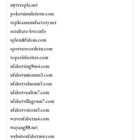
mytreepla.net
pokersimulations.com
replicamanufactory.net
rezultate-loto.info
splendifulous.com
sportsrecords4u.com
topceleberites.com
ufabetting8m4.com
ufabetunionum3.com
ufabetvalueum3.com
ufabetvaultm7.com
ufabetvillageum7.com
ufabetvoicem3.com
waveufabetm4.com
wayang88.net
websiteufabetm4.com