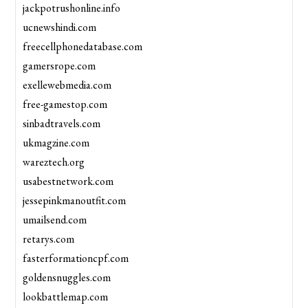
jackpotrushonline.info
ucnewshindi.com
freecellphonedatabase.com
gamersrope.com
exellewebmedia.com
free-gamestop.com
sinbadtravels.com
ukmagzine.com
wareztech.org
usabestnetwork.com
jessepinkmanoutfit.com
umailsend.com
retarys.com
fasterformationcpf.com
goldensnuggles.com
lookbattlemap.com