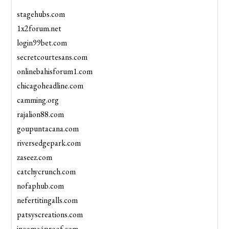
stagehubs.com
1x2forum.net
login99bet.com
secretcourtesans.com
onlinebahisforum1.com
chicagoheadline.com
camming.org
rajalion88.com
goupuntacana.com
riversedgepark.com
zaseez.com
catchycrunch.com
nofaphub.com
nefertitingalls.com
patsyscreations.com
income4proof.com