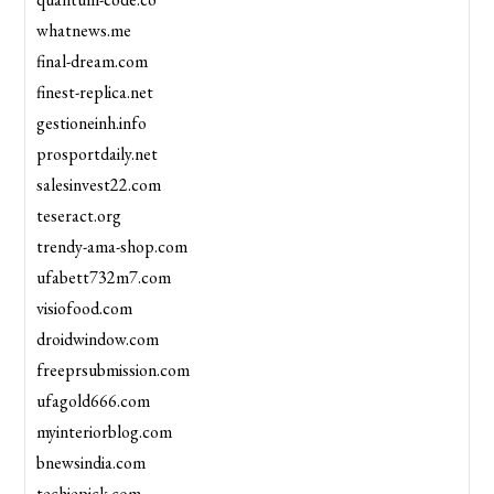
whatnews.me
final-dream.com
finest-replica.net
gestioneinh.info
prosportdaily.net
salesinvest22.com
teseract.org
trendy-ama-shop.com
ufabett732m7.com
visiofood.com
droidwindow.com
freeprsubmission.com
ufagold666.com
myinteriorblog.com
bnewsindia.com
techiepick.com