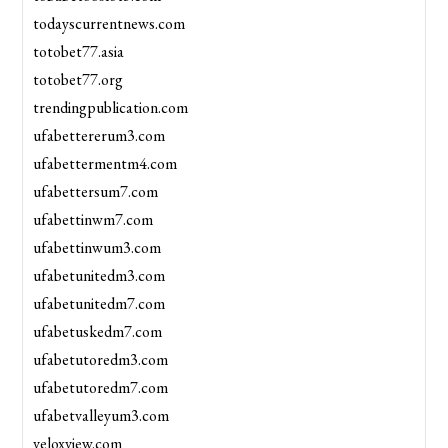
todayscurrentnews.com
totobet77.asia
totobet77.org
trendingpublication.com
ufabettererum3.com
ufabettermentm4.com
ufabettersum7.com
ufabettinwm7.com
ufabettinwum3.com
ufabetunitedm3.com
ufabetunitedm7.com
ufabetuskedm7.com
ufabetutoredm3.com
ufabetutoredm7.com
ufabetvalleyum3.com
veloxview.com