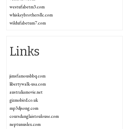
westufabetm3.com
whiskeybrothersllc.com
wildufabetum7.com
Links
jimsfamousbbq.com
libertywalk-usa.com
australiamovie.net
gizmobird.co.uk
mp3djsong.com
coursdanglaistoulouse.com
neptunuslex.com