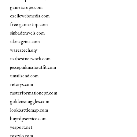
gamersrope.com
exellewebmedia.com
free-gamestop.com
sinbadtravels.com
ukmagzine.com
wareztech.org
usabestnetwork.com
jessepinkmanoutfit.com
umailsend.com
retarys.com
fasterformationcpf.com
goldensnuggles.com
lookbattlemap.com
buyrdpservice.com
yesport.net
tostylo.com