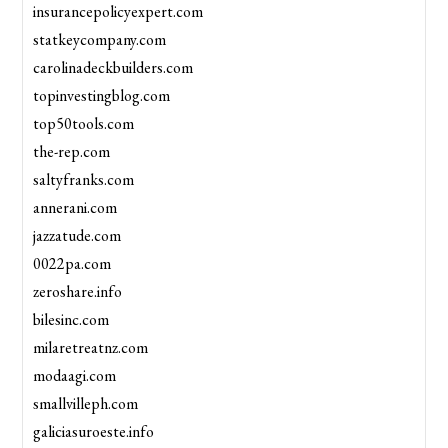
insurancepolicyexpert.com
statkeycompany.com
carolinadeckbuilders.com
topinvestingblog.com
top50tools.com
the-rep.com
saltyfranks.com
annerani.com
jazzatude.com
0022pa.com
zeroshare.info
bilesinc.com
milaretreatnz.com
modaagi.com
smallvilleph.com
galiciasuroeste.info