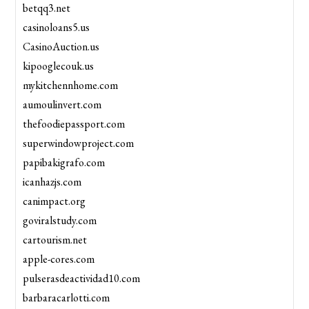
betqq3.net
casinoloans5.us
CasinoAuction.us
kipooglecouk.us
mykitchennhome.com
aumoulinvert.com
thefoodiepassport.com
superwindowproject.com
papibakigrafo.com
icanhazjs.com
canimpact.org
goviralstudy.com
cartourism.net
apple-cores.com
pulserasdeactividad10.com
barbaracarlotti.com