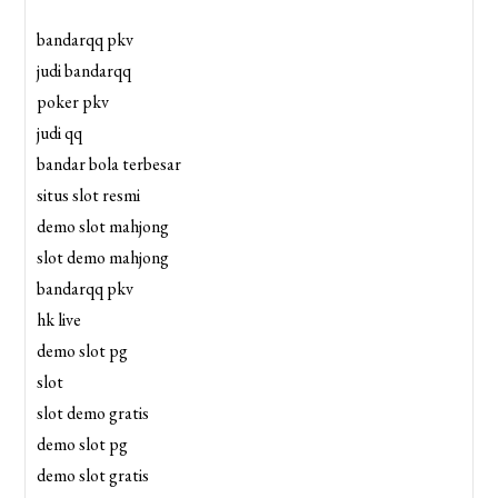
bandarqq pkv
judi bandarqq
poker pkv
judi qq
bandar bola terbesar
situs slot resmi
demo slot mahjong
slot demo mahjong
bandarqq pkv
hk live
demo slot pg
slot
slot demo gratis
demo slot pg
demo slot gratis