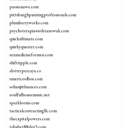
passionawe.com
pittsburghpaintingprofessionals.com
plumberryworks.com
psychoterapiawioletanowak.com
quickultimate.com
quirkyquester.com
sexmedicineformen.com
shiftripple.com
slotterpercaya.co
smartcoolbox.com
sohanjitfinances.com
soulfulhousemusic.net
sparklooms.com
tacticalcontractingllc.com
thecapitalpowers.com
tobabet88slot3.com