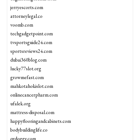
jerryescorts.com
attorneylegal.co
voomb.com
techgadgetpoint.com
tvsportsguide24.com
sportsreviews24.com
dubai360blog.com
lucky77slot.org
growmefast.com
mahkotahokislot.com
onlinecancerpharm.com
ufalek.org
mattress-disposal.com
happyflooringandcabinets.com
bodybuildinglife.co
qrdoggy.com