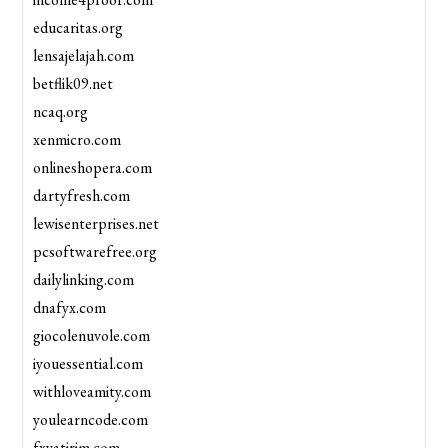
educaritas.org
lensajelajah.com
betflik09.net
ncaq.org
xenmicro.com
onlineshopera.com
dartyfresh.com
lewisenterprises.net
pcsoftwarefree.org
dailylinking.com
dnafyx.com
giocolenuvole.com
iyouessential.com
withloveamity.com
youlearncode.com
fxyatirim.com