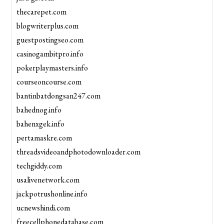
thecarepet.com
blogwriterplus.com
guestpostingseo.com
casinogambitpro.info
pokerplaymasters.info
courseoncourse.com
bantinbatdongsan247.com
bahednog.info
bahenxgek.info
pertamaskre.com
threadsvideoandphotodownloader.com
techgiddy.com
usalivenetwork.com
jackpotrushonline.info
ucnewshindi.com
freecellphonedatabase.com