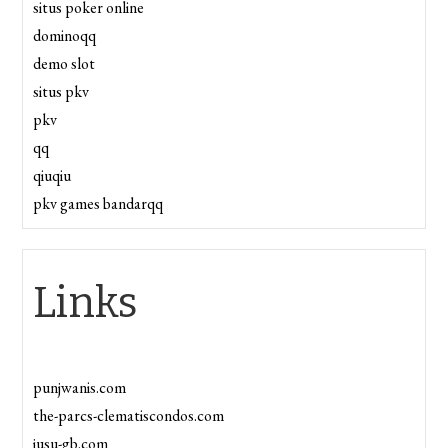
situs poker online
dominoqq
demo slot
situs pkv
pkv
qq
qiuqiu
pkv games bandarqq
Links
punjwanis.com
the-parcs-clematiscondos.com
jusu-gb.com