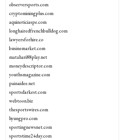
observersports.com
cryptominingplus.com
aquinoticiaspe.com
longhairedfrenchbulldog.com
lawyersforhire.co
businemarket.com
matahari88play.net
moneydescriptor.com
youthsmagazine.com
painaidee.net
sportsdarkest.com
webtoon.biz
thesportswires.com
hyungpro.com
sportingnewsnet.com
sportstime24day.com