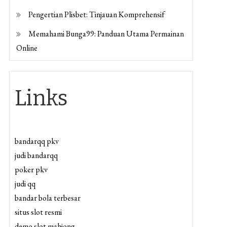
Pengertian Plisbet: Tinjauan Komprehensif
Memahami Bunga99: Panduan Utama Permainan
Online
Links
bandarqq pkv
judi bandarqq
poker pkv
judi qq
bandar bola terbesar
situs slot resmi
demo slot mahjong