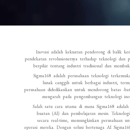
Inovasi adalah kekuatan pendorong di balik ke
pendekatan revolusionernya terhadap teknologi dan p
berpikir tentang industri tradisional dan membuk
Sigma168 adalah perusahaan teknologi terkemuka
lunak canggih untuk berbagai industri, term
perusahaan didedikasikan untuk mendorong batas -ba
mengarah pada pengembangan teknologi inov
Salah satu cara utama di mana Sigma168 adalah m
buatan (AI) dan pembelajaran mesin. Teknolog
secara real-time, memungkinkan perusahaan u
operasi mereka. Dengan solusi bertenaga AI Sigma16