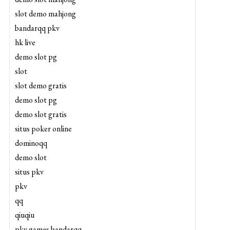
slot demo mahjong
bandarqq pkv
hk live
demo slot pg
slot
slot demo gratis
demo slot pg
demo slot gratis
situs poker online
dominoqq
demo slot
situs pkv
pkv
qq
qiuqiu
pkv games bandarqq