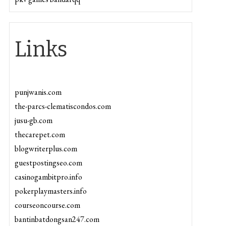
Links
punjwanis.com
the-parcs-clematiscondos.com
jusu-gb.com
thecarepet.com
blogwriterplus.com
guestpostingseo.com
casinogambitpro.info
pokerplaymasters.info
courseoncourse.com
bantinbatdongsan247.com