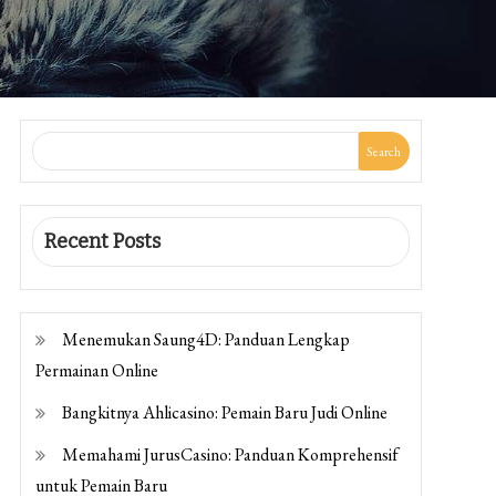
Search
Recent Posts
Menemukan Saung4D: Panduan Lengkap
Permainan Online
Bangkitnya Ahlicasino: Pemain Baru Judi Online
Memahami JurusCasino: Panduan Komprehensif
untuk Pemain Baru