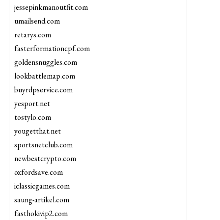
jessepinkmanoutfit.com
umailsend.com
retarys.com
fasterformationcpf.com
goldensnuggles.com
lookbattlemap.com
buyrdpservice.com
yesport.net
tostylo.com
yougetthat.net
sportsnetclub.com
newbestcrypto.com
oxfordsave.com
iclassicgames.com
saung-artikel.com
fasthokivip2.com