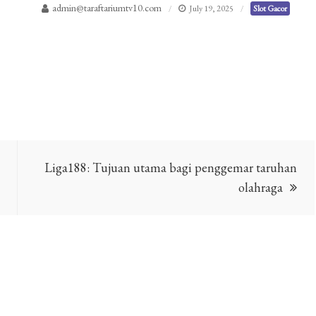
admin@taraftariumtv10.com
July 19, 2025
Slot Gacor
Liga188: Tujuan utama bagi penggemar taruhan
olahraga