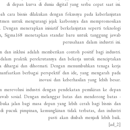
di depan kurva di dunia digital yang serba cepat saat ini.
ah cara bisnis dilakukan dengan fokusnya pada keberlanjutan
mitmen untuk mengurangi jejak karbonnya dan mempromosikan
. Dengan menerapkan inisiatif berkelanjutan seperti teknologi
h, Sigma168 menetapkan standar baru untuk tanggung jawab
perusahaan dalam industri ini.
 dan inklusi adalah memberikan contoh positif bagi industri.
dalam praktik perekrutannya dan bekerja untuk menciptakan
sa dihargai dan dihormati. Dengan menumbuhkan tenaga kerja
anfaatkan berbagai perspektif dan ide, yang mengarah pada
inovasi dan keberhasilan yang lebih besar.
m merevolusi industri dengan pendekatan pemikiran ke depan
 jawab sosial. Dengan melanggar batas dan mendorong batas -
uka jalan bagi masa depan yang lebih cerah bagi bisnis dan
di pucuk pimpinan, kemungkinan tidak terbatas, dan industri
pasti akan diubah menjadi lebih baik.
[ad_2]