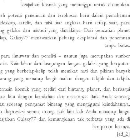
keajaiban kosmik yang menunggu untuk ditemukan.
dalah potensi penemuan dan terobosan baru dalam pemahaman
leskop, satelit, dan misi luar angkasa baru setiap saat, para
 galaksi dan misteri yang dimilikinya. Dari pencarian planet
gelap, Galaxy77 menawarkan peluang eksplorasi dan penemuan
tanpa batas.
para ilmuwan dan peneliti – namun juga merupakan sumber
dunia. Keindahan dan keagungan lengan galaksi yang berputar-
ng yang berkelap-kelip telah memikat hati dan pikiran banyak
orang yang menatap langit malam dengan takjub dan takjub.
main kosmik yang terdiri dari bintang, planet, dan berbagai
si kita dengan keindahan dan misterinya. Baik Anda seorang
atau seorang pengamat bintang yang mengagumi keindahannya,
diapresiasi semua orang. Jadi lain kali Anda menatap langit
ajaiban Galaxy77 dan kemungkinan tak terbatas yang ada di
hamparan luasnya.
[ad_2]