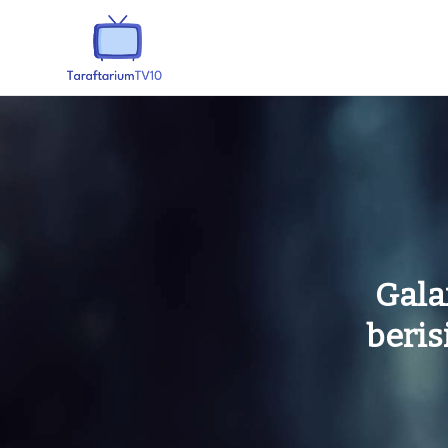
Skip
to
content
Slot Demo Gratis
Coba demo gratis X500 dari Pragmatic Play hari ini tanpa
risiko rugi. Slot gacor ini menawarkan peluang menang
besar tanpa deposit.
Pragmatic Play
X500, Mainkan
Slot Gacor Hari
Gala
Ini Tanpa Rugi
beris