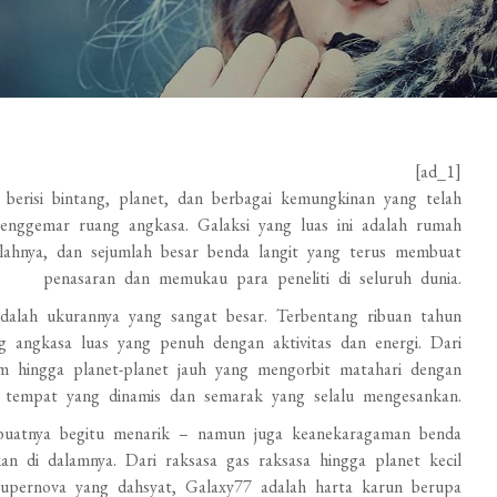
[ad_1]
erisi bintang, planet, dan berbagai kemungkinan yang telah
enggemar ruang angkasa. Galaksi yang luas ini adalah rumah
mlahnya, dan sejumlah besar benda langit yang terus membuat
penasaran dan memukau para peneliti di seluruh dunia.
adalah ukurannya yang sangat besar. Terbentang ribuan tahun
g angkasa luas yang penuh dengan aktivitas dan energi. Dari
am hingga planet-planet jauh yang mengorbit matahari dengan
 tempat yang dinamis dan semarak yang selalu mengesankan.
atnya begitu menarik – namun juga keanekaragaman benda
an di dalamnya. Dari raksasa gas raksasa hingga planet kecil
 supernova yang dahsyat, Galaxy77 adalah harta karun berupa