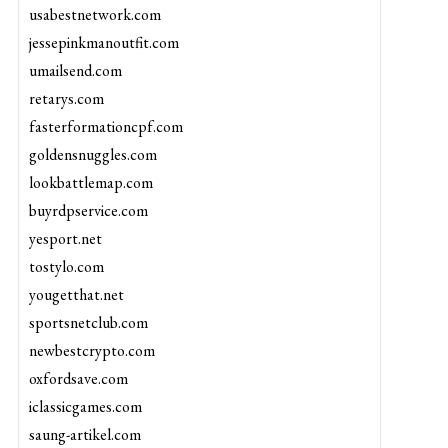
usabestnetwork.com
jessepinkmanoutfit.com
umailsend.com
retarys.com
fasterformationcpf.com
goldensnuggles.com
lookbattlemap.com
buyrdpservice.com
yesport.net
tostylo.com
yougetthat.net
sportsnetclub.com
newbestcrypto.com
oxfordsave.com
iclassicgames.com
saung-artikel.com