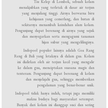
Tiu Kelep di Lombok, sebuah kolam
menakjubkan yang terletak di dasar air terjun
yang menjulang tinggi. Airnya berwarna biru
kehijauan yang cemerlang, dan hutan di
sekitarnya menambah keindahan alam kolam.
Pengunjung dapat berenang di airnya yang sejuk
dan menyegarkan serta mengagumi tanaman
hijau subur yang mengelilinginya.
Indopool populer lainnya adalah Goa Rang
Reng di Bali yang letaknya di dalam gua. Kolam
ini dialirkan oleh air terjun kecil yang mengalir
ke dalam gua, menciptakan suasana magis dan
tenteram. Pengunjung dapat berenang di kolam
dan menjelajahi gua, sehingga memberikan
pengalaman yang benar-benar unik.
Indopool tidak hanya indah, tetapi juga memiliki
makna budaya bagi masyarakat setempat.
Banyak dari kolam ini dianggap suci dan sering