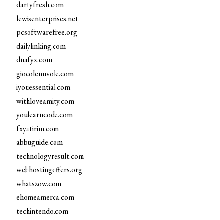
dartyfresh.com
lewisenterprises.net
pcsoftwarefree.org
dailylinking.com
dnafyx.com
giocolenuvole.com
iyouessential.com
withloveamity.com
youlearncode.com
fxyatirim.com
abbuguide.com
technologyresult.com
webhostingoffers.org
whatszow.com
ehomeamerca.com
techintendo.com