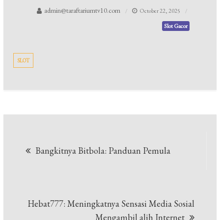
admin@taraftariumtv10.com
October 22, 2025
Slot Gacor
SLOT
Post
Bangkitnya Bitbola: Panduan Pemula
navigation
Hebat777: Meningkatnya Sensasi Media Sosial
Mengambil alih Internet