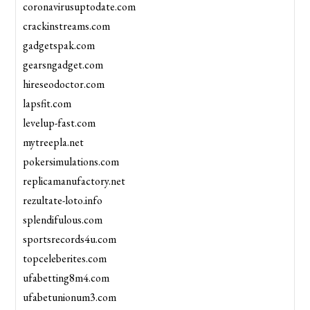
coronavirusuptodate.com
crackinstreams.com
gadgetspak.com
gearsngadget.com
hireseodoctor.com
lapsfit.com
levelup-fast.com
mytreepla.net
pokersimulations.com
replicamanufactory.net
rezultate-loto.info
splendifulous.com
sportsrecords4u.com
topceleberites.com
ufabetting8m4.com
ufabetunionum3.com