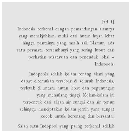
[ad_1]
Indonesia terkenal dengan pemandangan alamnya
yang menakjubkan, mulai dari hutan hujan lebat
hingga pantainya yang masih asli. Namun, ada
satu permata tersembunyi yang sering luput dari
perhatian wisatawan dan penduduk lokal –
Indopools.
Indopools adalah kolam renang alami yang
dapat ditemukan tersebar di seluruh Indonesia,
terletak di antara hutan lebat dan pegunungan
yang menjulang tinggi. Kolam-kolam ini
terbentuk dari aliran air sungai dan air terjun
sehingga menciptakan kolam jernih yang sangat
cocok untuk berenang dan bersantai.
Salah satu Indopool yang paling terkenal adalah