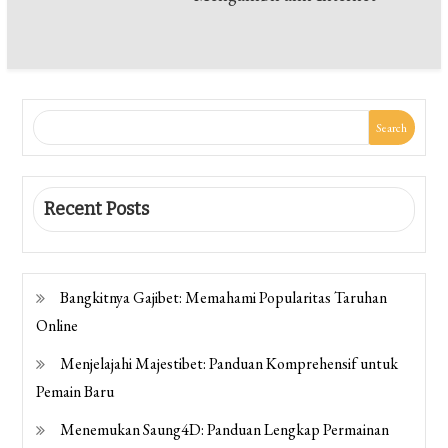
Search
Recent Posts
Bangkitnya Gajibet: Memahami Popularitas Taruhan
Online
Menjelajahi Majestibet: Panduan Komprehensif untuk
Pemain Baru
Menemukan Saung4D: Panduan Lengkap Permainan