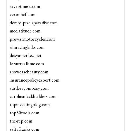
save3time-c.com
vexonhcf.com
demos-pixelsparadise.com
mediatitude.com
prewarmotorcycles.com
simracinglinks.com
dosyamerkezi.net
le-surrealisme.com
showcasebeauty.com
insurancepolicyexpert.com
statkeycompany.com
carolinadeckbuilders.com
topinvestingblog.com
top50tools.com
the-rep.com
saltyfranks.com