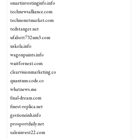
smartinvestinginfo.info
technewsalliance.com
technonetmarket.com
tedstanger.net
ufabett732um3.com
uskola.info
wagonpaints.info
waitfornext.com
clearvisionmarketing.co
quantum-code.co
whatnews.me
final-dream.com
finest-replica.net
gestioneinh.info
prosportdaily.net
salesinvest22.com