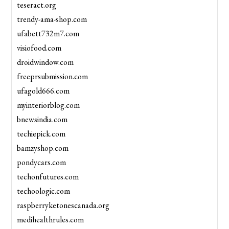
teseract.org
trendy-ama-shop.com
ufabett732m7.com
visiofood.com
droidwindow.com
freeprsubmission.com
ufagold666.com
myinteriorblog.com
bnewsindia.com
techiepick.com
bamzyshop.com
pondycars.com
techonfutures.com
techoologic.com
raspberryketonescanada.org
medihealthrules.com