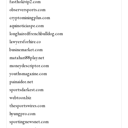
fasthokivip2.com
observersports.com
cryptominingplus.com
aquinoticiaspe.com
longhairedfrenchbulldog.com
lawyersforhire.co
businemarket.com
matahari88play.net
moneydescriptor.com
youthsmagazine.com
painaidee.net
sportsdarkest.com
webtoon.biz
thesportswires.com
hyungpro.com
sportingnewsnet.com