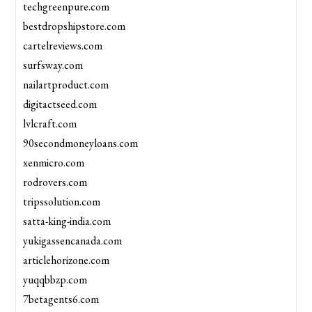
techgreenpure.com
bestdropshipstore.com
cartelreviews.com
surfsway.com
nailartproduct.com
digitactseed.com
lvlcraft.com
90secondmoneyloans.com
xenmicro.com
rodrovers.com
tripssolution.com
satta-king-india.com
yukigassencanada.com
articlehorizone.com
yuqqbbzp.com
7betagents6.com