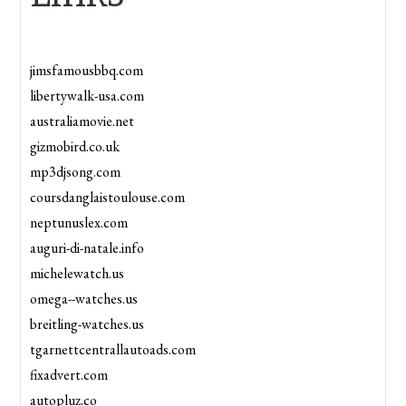
jimsfamousbbq.com
libertywalk-usa.com
australiamovie.net
gizmobird.co.uk
mp3djsong.com
coursdanglaistoulouse.com
neptunuslex.com
auguri-di-natale.info
michelewatch.us
omega--watches.us
breitling-watches.us
tgarnettcentrallautoads.com
fixadvert.com
autopluz.co