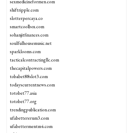
sexmedicineformen.com
shiftripple.com
slotterpercaya.co
smartcoolbox.com
sohanjitfinances.com
soulfulhousemusic.net
sparklooms.com
tacticalcontractingllc.com
thecapitalpowers.com
tobabet88slot3.com
todayscurrentnews.com
totobet77.asia
totobet77.org
trendingpublication.com
ufabettererum3.com
ufabettermentm4.com