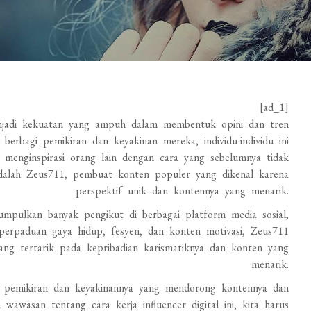
[ad_1]
 menjadi kekuatan yang ampuh dalam membentuk opini dan tren
erbagi pemikiran dan keyakinan mereka, individu-individu ini
enginspirasi orang lain dengan cara yang sebelumnya tidak
t adalah Zeus711, pembuat konten populer yang dikenal karena
perspektif unik dan kontennya yang menarik.
gumpulkan banyak pengikut di berbagai platform media sosial,
erpaduan gaya hidup, fesyen, dan konten motivasi, Zeus711
ng tertarik pada kepribadian karismatiknya dan konten yang
menarik.
 pemikiran dan keyakinannya yang mendorong kontennya dan
wasan tentang cara kerja influencer digital ini, kita harus