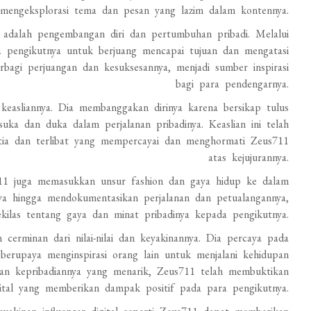
mengeksplorasi tema dan pesan yang lazim dalam kontennya.
adalah pengembangan diri dan pertumbuhan pribadi. Melalui
a pengikutnya untuk berjuang mencapai tujuan dan mengatasi
bagi perjuangan dan kesuksesannya, menjadi sumber inspirasi
bagi para pendengarnya.
keasliannya. Dia membanggakan dirinya karena bersikap tulus
uka dan duka dalam perjalanan pribadinya. Keaslian ini telah
ia dan terlibat yang mempercayai dan menghormati Zeus711
atas kejujurannya.
s711 juga memasukkan unsur fashion dan gaya hidup ke dalam
ya hingga mendokumentasikan perjalanan dan petualangannya,
ilas tentang gaya dan minat pribadinya kepada pengikutnya.
cerminan dari nilai-nilai dan keyakinannya. Dia percaya pada
a berupaya menginspirasi orang lain untuk menjalani kehidupan
dan kepribadiannya yang menarik, Zeus711 telah membuktikan
digital yang memberikan dampak positif pada para pengikutnya.