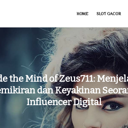
HOME
SLOT GACOR
de the Mind of Zeus711: Menjel
mikiran dan Keyakinan Seor
Influencer Digital