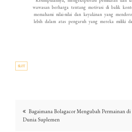
Kesimpulannya, mengeksplorasi pemikiran dan ke
wawasan berharga tentang motivasi di balik ko
memahami nilai-nilai dan keyakinan yang mendoron
lebih dalam atas pengaruh yang mereka miliki d
SLOT
Post
Bagaimana Bolagacor Mengubah Permainan di
navigation
Dunia Suplemen