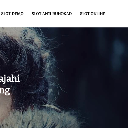
SLOT DEMO
SLOT ANTI RUNGKAD
SLOT ONLINE
ajahi
ang