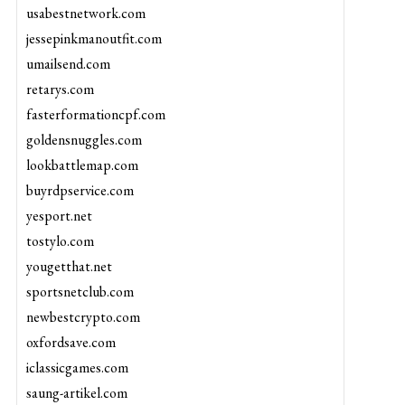
usabestnetwork.com
jessepinkmanoutfit.com
umailsend.com
retarys.com
fasterformationcpf.com
goldensnuggles.com
lookbattlemap.com
buyrdpservice.com
yesport.net
tostylo.com
yougetthat.net
sportsnetclub.com
newbestcrypto.com
oxfordsave.com
iclassicgames.com
saung-artikel.com