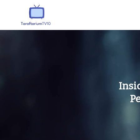
Skip
to
content
Slot Demo Gratis
Coba demo gratis X500 dari Pragmatic Play hari ini tanpa
risiko rugi. Slot gacor ini menawarkan peluang menang
besar tanpa deposit.
Pragmatic Play
X500, Mainkan
Slot Gacor Hari
Insi
Pe
Ini Tanpa Rugi