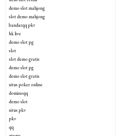
demo slot mahjong
slot demo mahjong
bandarqq pkv
hk live
demo slot pg
slot
slot demo gratis
demo slot pg
demo slot gratis
situs poker online
dominoqq
demo slot
situs pkv
pkv
qq
qiuqiu