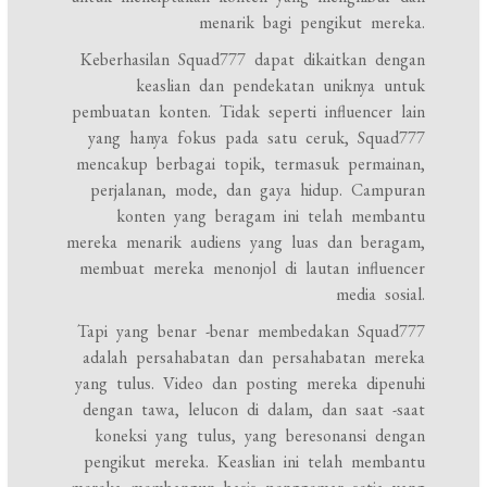
menarik bagi pengikut mereka.
Keberhasilan Squad777 dapat dikaitkan dengan
keaslian dan pendekatan uniknya untuk
pembuatan konten. Tidak seperti influencer lain
yang hanya fokus pada satu ceruk, Squad777
mencakup berbagai topik, termasuk permainan,
perjalanan, mode, dan gaya hidup. Campuran
konten yang beragam ini telah membantu
mereka menarik audiens yang luas dan beragam,
membuat mereka menonjol di lautan influencer
media sosial.
Tapi yang benar -benar membedakan Squad777
adalah persahabatan dan persahabatan mereka
yang tulus. Video dan posting mereka dipenuhi
dengan tawa, lelucon di dalam, dan saat -saat
koneksi yang tulus, yang beresonansi dengan
pengikut mereka. Keaslian ini telah membantu