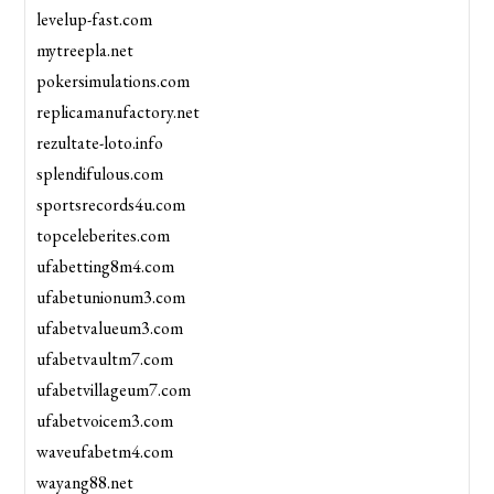
levelup-fast.com
mytreepla.net
pokersimulations.com
replicamanufactory.net
rezultate-loto.info
splendifulous.com
sportsrecords4u.com
topceleberites.com
ufabetting8m4.com
ufabetunionum3.com
ufabetvalueum3.com
ufabetvaultm7.com
ufabetvillageum7.com
ufabetvoicem3.com
waveufabetm4.com
wayang88.net