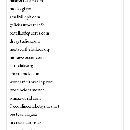
milaretreatnz.com
modaagi.com
smallvilleph.com
galiciasuroeste.info
batallasdeguerra.com
dregstudios.com
neatstuffhelpskids.org
moraessoccer.com
forochile.org
chart-track.com
wonderfultraveling.com
promocioname.net
wimaxworld.com
freeonlinecricketgames.net
bestcashing.biz
firerestrictions.us