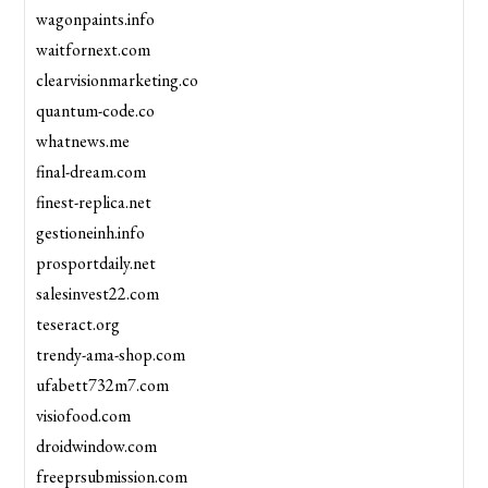
wagonpaints.info
waitfornext.com
clearvisionmarketing.co
quantum-code.co
whatnews.me
final-dream.com
finest-replica.net
gestioneinh.info
prosportdaily.net
salesinvest22.com
teseract.org
trendy-ama-shop.com
ufabett732m7.com
visiofood.com
droidwindow.com
freeprsubmission.com