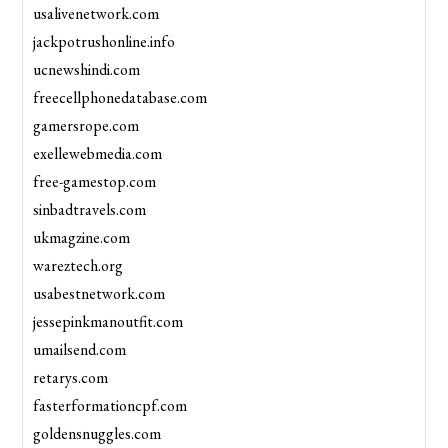
usalivenetwork.com
jackpotrushonline.info
ucnewshindi.com
freecellphonedatabase.com
gamersrope.com
exellewebmedia.com
free-gamestop.com
sinbadtravels.com
ukmagzine.com
wareztech.org
usabestnetwork.com
jessepinkmanoutfit.com
umailsend.com
retarys.com
fasterformationcpf.com
goldensnuggles.com