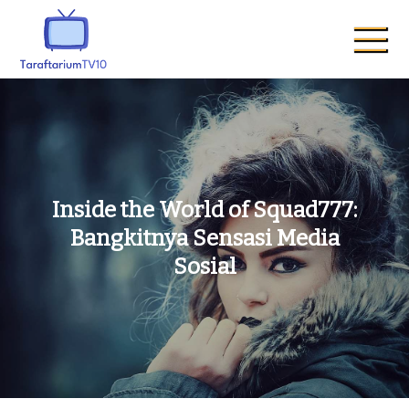
Skip
to
content
Slot Demo Gratis Pragmatic
Coba demo gratis X500 dari Pragmatic Play hari ini tanpa
risiko rugi. Slot gacor ini menawarkan peluang menang besar
Play X500, Mainkan Slot Gacor
tanpa deposit.
Hari Ini Tanpa Rugi
Inside the World of Squad777:
Bangkitnya Sensasi Media
Sosial