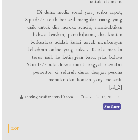
untuk ditonton.
Di dunia media sosial yang serba cepat,
Squad777 telah berhasil mengukir ruang yang
unik untuk diri mereka sendiri, membuktikan
bahwa keaslian, persahabatan, dan konten
berkualitas adalah kunci untuk membangun
kehadiran online yang sukses. Ketika mereka
terus naik ke ketinggian baru, jelas bahwa
Skuad777 ada di sini untuk tinggal, memikat
penonton di seluruh dunia dengan pesona
menular dan konten yang menarik.
[ad_2]
admin@taraftariumtv10.com
September 13, 2025
Slot Gacor
SLOT