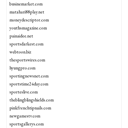
businemarket.com
matahari88play.net
moneydescriptor.com
youthsmagazine.com
painaidee.net
sportsdarkest.com
webtoon.biz
thesportswires.com
hyungpro.com
sportingnewsnet.com
sportstime24day.com
sporteslive.com
theblingblingshields.com
pinkfrenchtipnails.com
newgamestv.com
sportsgallerys.com