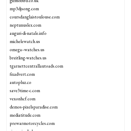
gizmobird.co.uk
mp3djsong.com
coursdanglaistoulouse.com
neptunuslex.com
auguri-di-natale.info
michelewatch.us
omega--watches.us
breitling-watches.us
tgarnettcentrallautoads.com
fixadvert.com
autopluz.co
save3time-c.com
vexonhcf.com
demos-pixelsparadise.com
mediatitude.com
prewarmotorcycles.com