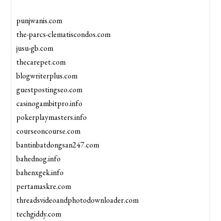
punjwanis.com
the-parcs-clematiscondos.com
jusu-gb.com
thecarepet.com
blogwriterplus.com
guestpostingseo.com
casinogambitpro.info
pokerplaymasters.info
courseoncourse.com
bantinbatdongsan247.com
bahednog.info
bahenxgek.info
pertamaskre.com
threadsvideoandphotodownloader.com
techgiddy.com