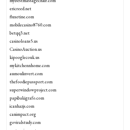
mybestmassagechair.com
ericreed.net
fluxetine.com
mobilecasino8760.com
betqq3.net
casinoloans5.us
CasinoAuction.us
kipooglecouk.us
mykitchennhome.com
aumoulinvert.com
thefoodiepassport.com
superwindowproject.com
papibakigrafo.com
icanhazjs.com
canimpact.org
goviralstudy.com