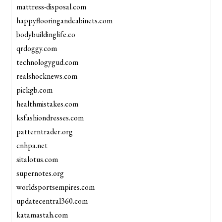
mattress-disposal.com
happyflooringandcabinets.com
bodybuildinglife.co
qrdoggy.com
technologygud.com
realshocknews.com
pickgb.com
healthmistakes.com
ksfashiondresses.com
patterntrader.org
cnhpa.net
sitalotus.com
supernotes.org
worldsportsempires.com
updatecentral360.com
katamastah.com