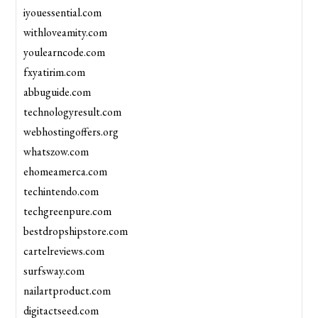
iyouessential.com
withloveamity.com
youlearncode.com
fxyatirim.com
abbuguide.com
technologyresult.com
webhostingoffers.org
whatszow.com
ehomeamerca.com
techintendo.com
techgreenpure.com
bestdropshipstore.com
cartelreviews.com
surfsway.com
nailartproduct.com
digitactseed.com