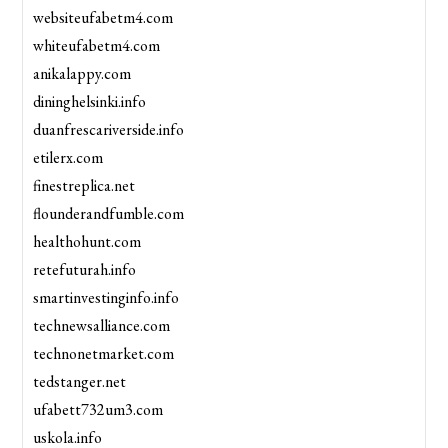
websiteufabetm4.com
whiteufabetm4.com
anikalappy.com
dininghelsinki.info
duanfrescariverside.info
etilerx.com
finestreplica.net
flounderandfumble.com
healthohunt.com
retefuturah.info
smartinvestinginfo.info
technewsalliance.com
technonetmarket.com
tedstanger.net
ufabett732um3.com
uskola.info