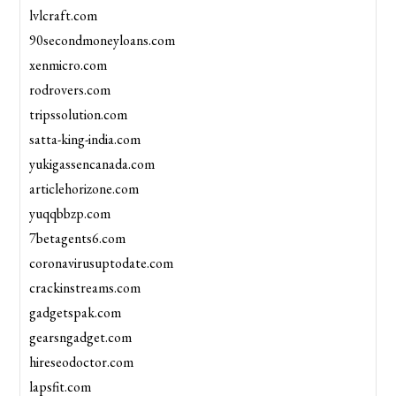
lvlcraft.com
90secondmoneyloans.com
xenmicro.com
rodrovers.com
tripssolution.com
satta-king-india.com
yukigassencanada.com
articlehorizone.com
yuqqbbzp.com
7betagents6.com
coronavirusuptodate.com
crackinstreams.com
gadgetspak.com
gearsngadget.com
hireseodoctor.com
lapsfit.com