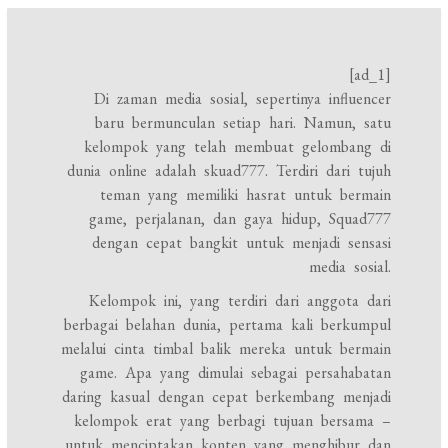
[ad_1]
Di zaman media sosial, sepertinya influencer
baru bermunculan setiap hari. Namun, satu
kelompok yang telah membuat gelombang di
dunia online adalah skuad777. Terdiri dari tujuh
teman yang memiliki hasrat untuk bermain
game, perjalanan, dan gaya hidup, Squad777
dengan cepat bangkit untuk menjadi sensasi
media sosial.
Kelompok ini, yang terdiri dari anggota dari
berbagai belahan dunia, pertama kali berkumpul
melalui cinta timbal balik mereka untuk bermain
game. Apa yang dimulai sebagai persahabatan
daring kasual dengan cepat berkembang menjadi
kelompok erat yang berbagi tujuan bersama –
untuk menciptakan konten yang menghibur dan