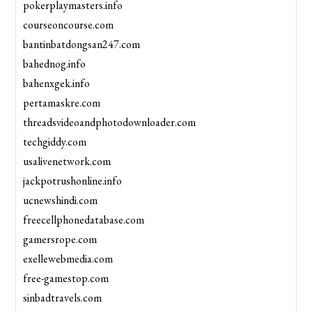
pokerplaymasters.info
courseoncourse.com
bantinbatdongsan247.com
bahednog.info
bahenxgek.info
pertamaskre.com
threadsvideoandphotodownloader.com
techgiddy.com
usalivenetwork.com
jackpotrushonline.info
ucnewshindi.com
freecellphonedatabase.com
gamersrope.com
exellewebmedia.com
free-gamestop.com
sinbadtravels.com