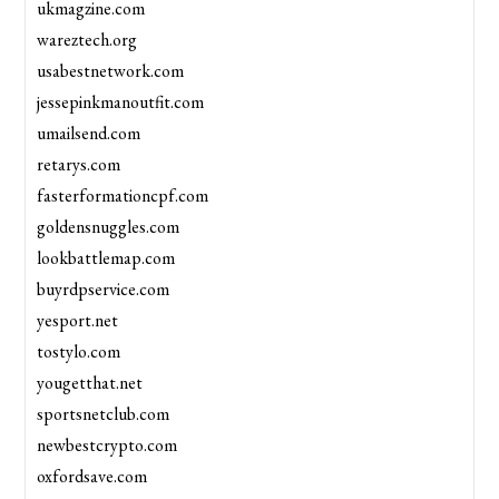
ukmagzine.com
wareztech.org
usabestnetwork.com
jessepinkmanoutfit.com
umailsend.com
retarys.com
fasterformationcpf.com
goldensnuggles.com
lookbattlemap.com
buyrdpservice.com
yesport.net
tostylo.com
yougetthat.net
sportsnetclub.com
newbestcrypto.com
oxfordsave.com