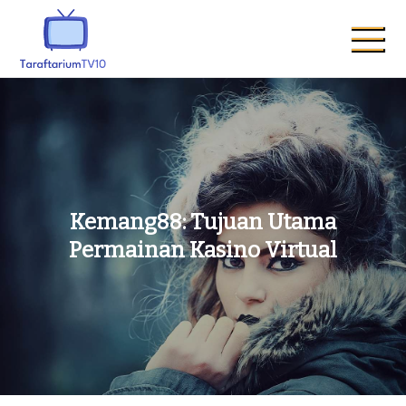
Skip
to
content
Slot Demo Gratis Pragmatic
Coba demo gratis X500 dari Pragmatic Play hari ini tanpa
risiko rugi. Slot gacor ini menawarkan peluang menang besar
Play X500, Mainkan Slot Gacor
tanpa deposit.
Hari Ini Tanpa Rugi
Kemang88: Tujuan Utama
Permainan Kasino Virtual