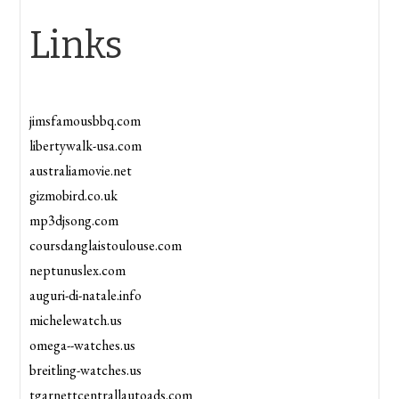
Links
jimsfamousbbq.com
libertywalk-usa.com
australiamovie.net
gizmobird.co.uk
mp3djsong.com
coursdanglaistoulouse.com
neptunuslex.com
auguri-di-natale.info
michelewatch.us
omega--watches.us
breitling-watches.us
tgarnettcentrallautoads.com