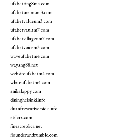
ufabetting8m4.com
ufabetunionum3.com
ufabetvalueum3.com
ufabetvaultm7.com
ufabetvillageum7.com
ufabetvoicem3.com
waveufabetm4.com
wayang88.net
websiteufabetm4.com
whiteufabetm4.com
anikalappy.com
dininghelsinki.info
duanfrescariverside.info
etilerx.com
finestreplica.net
flounderandfumble.com