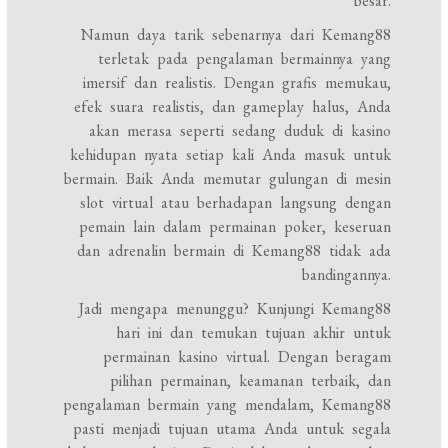
besar.
Namun daya tarik sebenarnya dari Kemang88
terletak pada pengalaman bermainnya yang
imersif dan realistis. Dengan grafis memukau,
efek suara realistis, dan gameplay halus, Anda
akan merasa seperti sedang duduk di kasino
kehidupan nyata setiap kali Anda masuk untuk
bermain. Baik Anda memutar gulungan di mesin
slot virtual atau berhadapan langsung dengan
pemain lain dalam permainan poker, keseruan
dan adrenalin bermain di Kemang88 tidak ada
bandingannya.
Jadi mengapa menunggu? Kunjungi Kemang88
hari ini dan temukan tujuan akhir untuk
permainan kasino virtual. Dengan beragam
pilihan permainan, keamanan terbaik, dan
pengalaman bermain yang mendalam, Kemang88
pasti menjadi tujuan utama Anda untuk segala