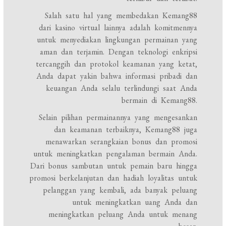
Salah satu hal yang membedakan Kemang88
dari kasino virtual lainnya adalah komitmennya
untuk menyediakan lingkungan permainan yang
aman dan terjamin. Dengan teknologi enkripsi
tercanggih dan protokol keamanan yang ketat,
Anda dapat yakin bahwa informasi pribadi dan
keuangan Anda selalu terlindungi saat Anda
bermain di Kemang88.
Selain pilihan permainannya yang mengesankan
dan keamanan terbaiknya, Kemang88 juga
menawarkan serangkaian bonus dan promosi
untuk meningkatkan pengalaman bermain Anda.
Dari bonus sambutan untuk pemain baru hingga
promosi berkelanjutan dan hadiah loyalitas untuk
pelanggan yang kembali, ada banyak peluang
untuk meningkatkan uang Anda dan
meningkatkan peluang Anda untuk menang