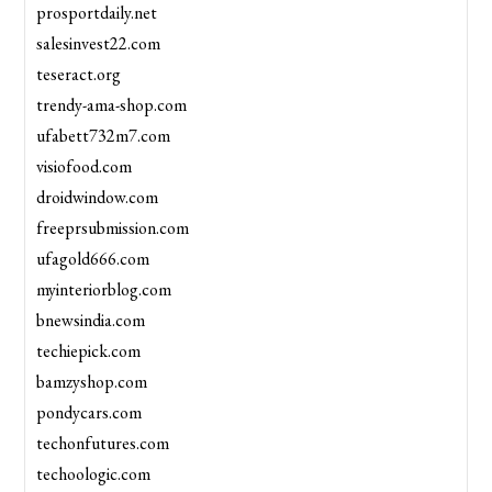
prosportdaily.net
salesinvest22.com
teseract.org
trendy-ama-shop.com
ufabett732m7.com
visiofood.com
droidwindow.com
freeprsubmission.com
ufagold666.com
myinteriorblog.com
bnewsindia.com
techiepick.com
bamzyshop.com
pondycars.com
techonfutures.com
techoologic.com