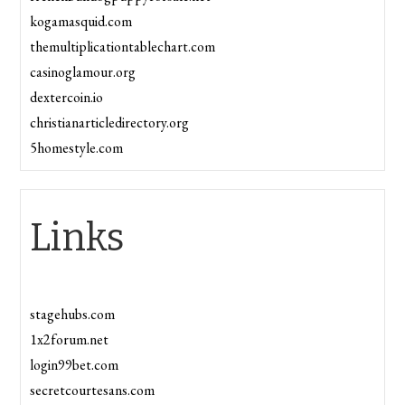
kogamasquid.com
themultiplicationtablechart.com
casinoglamour.org
dextercoin.io
christianarticledirectory.org
5homestyle.com
Links
stagehubs.com
1x2forum.net
login99bet.com
secretcourtesans.com