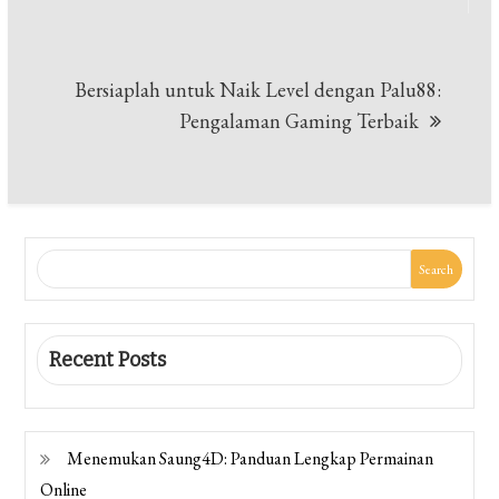
Bersiaplah untuk Naik Level dengan Palu88:
Pengalaman Gaming Terbaik
Search
Recent Posts
Menemukan Saung4D: Panduan Lengkap Permainan
Online