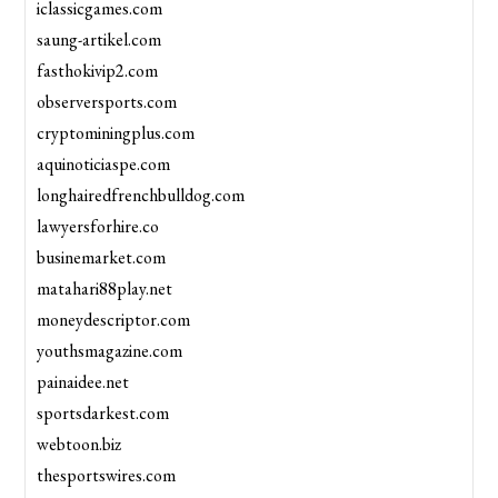
iclassicgames.com
saung-artikel.com
fasthokivip2.com
observersports.com
cryptominingplus.com
aquinoticiaspe.com
longhairedfrenchbulldog.com
lawyersforhire.co
businemarket.com
matahari88play.net
moneydescriptor.com
youthsmagazine.com
painaidee.net
sportsdarkest.com
webtoon.biz
thesportswires.com