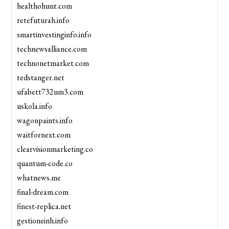
healthohunt.com
retefuturah.info
smartinvestinginfo.info
technewsalliance.com
technonetmarket.com
tedstanger.net
ufabett732um3.com
uskola.info
wagonpaints.info
waitfornext.com
clearvisionmarketing.co
quantum-code.co
whatnews.me
final-dream.com
finest-replica.net
gestioneinh.info