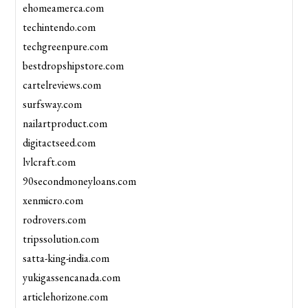
ehomeamerca.com
techintendo.com
techgreenpure.com
bestdropshipstore.com
cartelreviews.com
surfsway.com
nailartproduct.com
digitactseed.com
lvlcraft.com
90secondmoneyloans.com
xenmicro.com
rodrovers.com
tripssolution.com
satta-king-india.com
yukigassencanada.com
articlehorizone.com