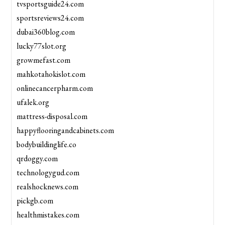
tvsportsguide24.com
sportsreviews24.com
dubai360blog.com
lucky77slot.org
growmefast.com
mahkotahokislot.com
onlinecancerpharm.com
ufalek.org
mattress-disposal.com
happyflooringandcabinets.com
bodybuildinglife.co
qrdoggy.com
technologygud.com
realshocknews.com
pickgb.com
healthmistakes.com