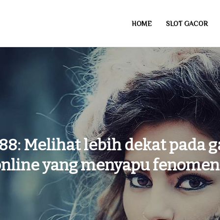
HOME
SLOT GACOR
88: Melihat lebih dekat pada 
online yang menyapu fenomen