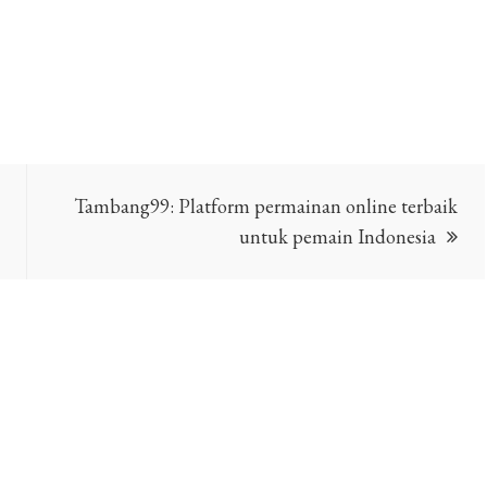
Tambang99: Platform permainan online terbaik
untuk pemain Indonesia