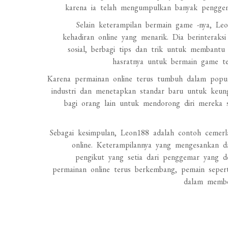
karena ia telah mengumpulkan banyak penggem
Selain keterampilan bermain game -nya, Leo
kehadiran online yang menarik. Dia berinterak
sosial, berbagi tips dan trik untuk membantu
hasratnya untuk bermain game te
Karena permainan online terus tumbuh dalam popu
industri dan menetapkan standar baru untuk keungg
bagi orang lain untuk mendorong diri mereka 
Sebagai kesimpulan, Leon188 adalah contoh cemer
online. Keterampilannya yang mengesankan 
pengikut yang setia dari penggemar yang de
permainan online terus berkembang, pemain seper
dalam membe