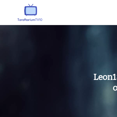
Skip
to
content
Slot Demo Gratis
Coba demo gratis X500 dari Pragmatic Play hari ini tanpa
risiko rugi. Slot gacor ini menawarkan peluang menang
besar tanpa deposit.
Pragmatic Play
X500, Mainkan
Slot Gacor Hari
Leon1
Ini Tanpa Rugi