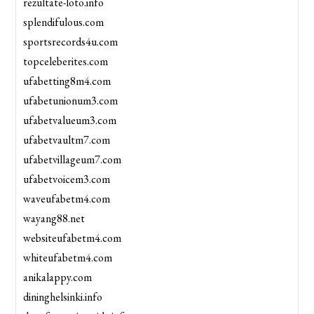
rezultate-loto.info
splendifulous.com
sportsrecords4u.com
topceleberites.com
ufabetting8m4.com
ufabetunionum3.com
ufabetvalueum3.com
ufabetvaultm7.com
ufabetvillageum7.com
ufabetvoicem3.com
waveufabetm4.com
wayang88.net
websiteufabetm4.com
whiteufabetm4.com
anikalappy.com
dininghelsinki.info