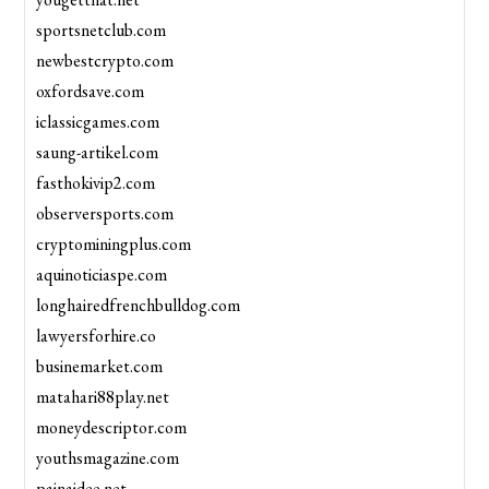
sportsnetclub.com
newbestcrypto.com
oxfordsave.com
iclassicgames.com
saung-artikel.com
fasthokivip2.com
observersports.com
cryptominingplus.com
aquinoticiaspe.com
longhairedfrenchbulldog.com
lawyersforhire.co
businemarket.com
matahari88play.net
moneydescriptor.com
youthsmagazine.com
painaidee.net