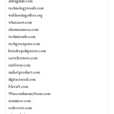
abbuguide.com
technologyresult.com
webhostingoffers.org
whatszow.com
ehomeamerca.com
techintendo.com
techgreenpure.com
bestdropshipstore.com
cartelreviews.com
surfsway.com
nailartproduct.com
digitactseed.com
lvlcraft.com
90secondmoneyloans.com
xenmicro.com
rodrovers.com