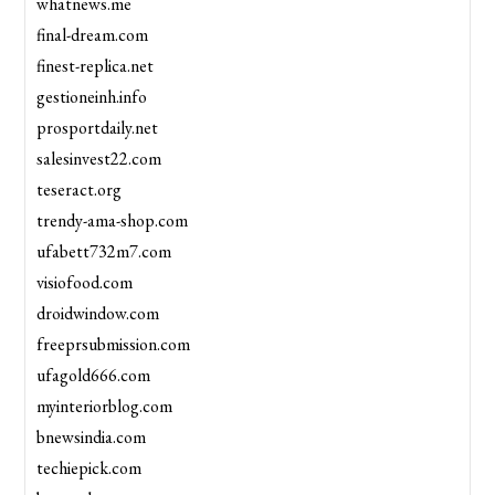
whatnews.me
final-dream.com
finest-replica.net
gestioneinh.info
prosportdaily.net
salesinvest22.com
teseract.org
trendy-ama-shop.com
ufabett732m7.com
visiofood.com
droidwindow.com
freeprsubmission.com
ufagold666.com
myinteriorblog.com
bnewsindia.com
techiepick.com