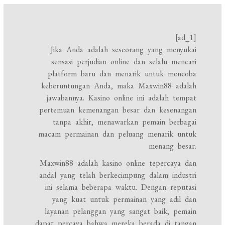
[ad_1]
Jika Anda adalah seseorang yang menyukai
sensasi perjudian online dan selalu mencari
platform baru dan menarik untuk mencoba
keberuntungan Anda, maka Maxwin88 adalah
jawabannya. Kasino online ini adalah tempat
pertemuan kemenangan besar dan kesenangan
tanpa akhir, menawarkan pemain berbagai
macam permainan dan peluang menarik untuk
menang besar.
Maxwin88 adalah kasino online tepercaya dan
andal yang telah berkecimpung dalam industri
ini selama beberapa waktu. Dengan reputasi
yang kuat untuk permainan yang adil dan
layanan pelanggan yang sangat baik, pemain
dapat percaya bahwa mereka berada di tangan