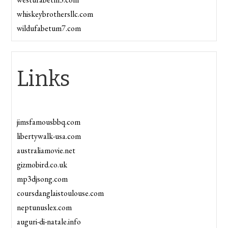
whiskeybrothersllc.com
wildufabetum7.com
Links
jimsfamousbbq.com
libertywalk-usa.com
australiamovie.net
gizmobird.co.uk
mp3djsong.com
coursdanglaistoulouse.com
neptunuslex.com
auguri-di-natale.info