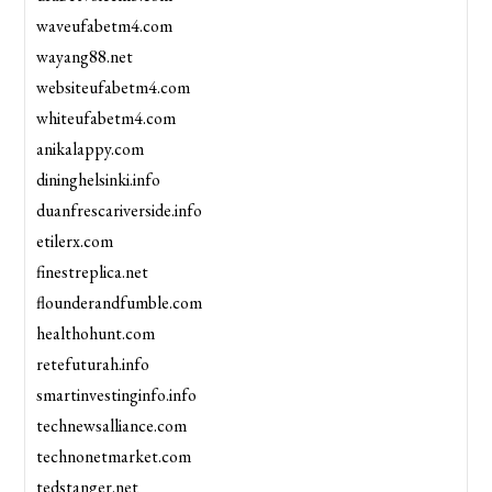
waveufabetm4.com
wayang88.net
websiteufabetm4.com
whiteufabetm4.com
anikalappy.com
dininghelsinki.info
duanfrescariverside.info
etilerx.com
finestreplica.net
flounderandfumble.com
healthohunt.com
retefuturah.info
smartinvestinginfo.info
technewsalliance.com
technonetmarket.com
tedstanger.net