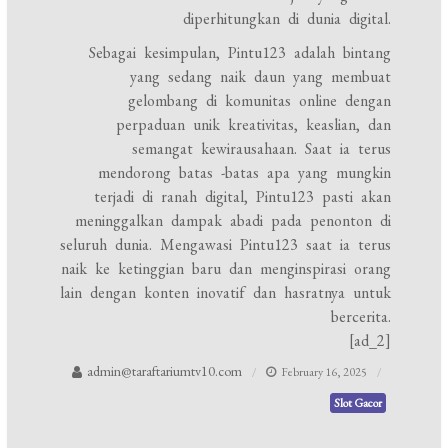
diperhitungkan di dunia digital.
Sebagai kesimpulan, Pintu123 adalah bintang
yang sedang naik daun yang membuat
gelombang di komunitas online dengan
perpaduan unik kreativitas, keaslian, dan
semangat kewirausahaan. Saat ia terus
mendorong batas -batas apa yang mungkin
terjadi di ranah digital, Pintu123 pasti akan
meninggalkan dampak abadi pada penonton di
seluruh dunia. Mengawasi Pintu123 saat ia terus
naik ke ketinggian baru dan menginspirasi orang
lain dengan konten inovatif dan hasratnya untuk
bercerita.
[ad_2]
admin@taraftariumtv10.com
February 16, 2025
Slot Gacor