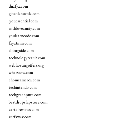
dnafyx.com
giocolenuvole.com
iyouessential.com
withloveamity.com
youlearncode.com
fxyatirim.com
abbuguide.com
technologyresult.com
webhostingoffers.org
whatszow.com
ehomeamerca.com
techintendo.com
techgreenpure.com
bestdropshipstore.com
cartelreviews.com
surfsway.com