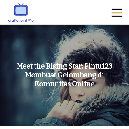
Skip
to
content
Slot Demo Gratis Pragmatic
Coba demo gratis X500 dari Pragmatic Play hari ini tanpa
risiko rugi. Slot gacor ini menawarkan peluang menang besar
Play X500, Mainkan Slot Gacor
tanpa deposit.
Hari Ini Tanpa Rugi
Meet the Rising Star: Pintu123
Membuat Gelombang di
Komunitas Online