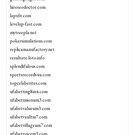
hireseodoctor.com
lapsfit.com
levelup-fast.com
mytreepla.net
pokersimulations.com
replicamanufactory.net
rezultate-loto.info
splendifulous.com
sportsrecords4u.com
topceleberites.com
ufabetting8m4.com
ufabetunionum3.com
ufabetvalueum3.com
ufabetvaultm7.com
ufabetvillageum7.com
ufabetvoicem3.com