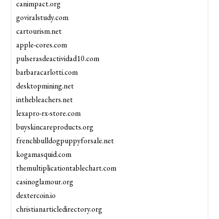
canimpact.org
goviralstudy.com
cartourism.net
apple-cores.com
pulserasdeactividad10.com
barbaracarlotti.com
desktopmining.net
inthebleachers.net
lexapro-rx-store.com
buyskincareproducts.org
frenchbulldogpuppyforsale.net
kogamasquid.com
themultiplicationtablechart.com
casinoglamour.org
dextercoin.io
christianarticledirectory.org