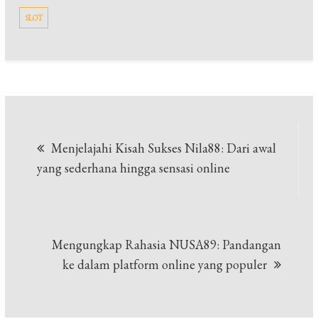
SLOT
Post
Menjelajahi Kisah Sukses Nila88: Dari awal
navigation
yang sederhana hingga sensasi online
Mengungkap Rahasia NUSA89: Pandangan
ke dalam platform online yang populer