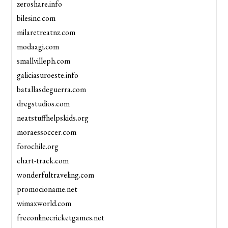
zeroshare.info
bilesinc.com
milaretreatnz.com
modaagi.com
smallvilleph.com
galiciasuroeste.info
batallasdeguerra.com
dregstudios.com
neatstuffhelpskids.org
moraessoccer.com
forochile.org
chart-track.com
wonderfultraveling.com
promocioname.net
wimaxworld.com
freeonlinecricketgames.net