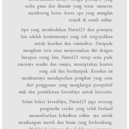
serba guna dan dinamis yang terus -menerus
mendorong batas -batas apa yang mungkin
terjadi di ranah online.
Apa yang membedakan Pintu123 dari pencipta
lain adalah komitmennya yang tak tergoyahkan
untuk keaslian dan orisinalitas. Daripada
mengikuti tren atau menyesuaikan diri dengan
harapan orang lain, Pintu123 tetap setia pada
suaranya sendiri dan visinya, menciptakan konten
yang asli dan berdampak. Keaslian ini
membuatnya mendapatkan pengikut yang setia
dari penggemar yang menghargai perspektif
unik dan pendekatan kreatifnya untuk bercerita.
Selain bakat kreatifnya, Pintu123 juga seorang
pengusaha cerdas yang telah berhasil
memanfaatkan kehadiran online -nya untuk
membangun merek dan bisnis yang berkembang.