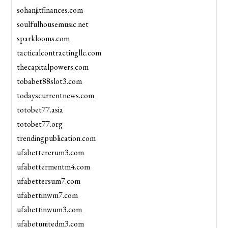
sohanjitfinances.com
soulfulhousemusic.net
sparklooms.com
tacticalcontractingllc.com
thecapitalpowers.com
tobabet88slot3.com
todayscurrentnews.com
totobet77.asia
totobet77.org
trendingpublication.com
ufabettererum3.com
ufabettermentm4.com
ufabettersum7.com
ufabettinwm7.com
ufabettinwum3.com
ufabetunitedm3.com