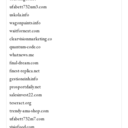
ufabett732um3.com
uskola.info
wagonpaints.info
waitfornext.com
clearvisionmarketing.co
quantum-code.co
whatnews.me
final-dream.com
finest-replica.net
gestioneinh.info
prosportdaily.net
salesinvest22.com
teseract.org
trendy-ama-shop.com
ufabett732m7.com
visiofood.com