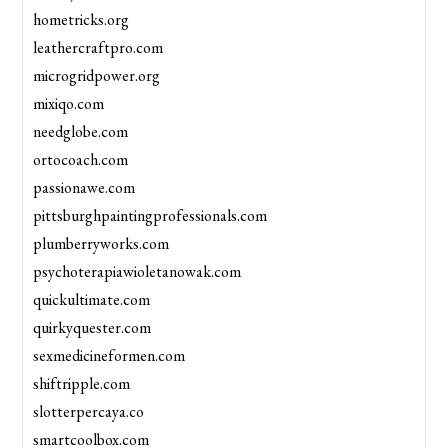
hometricks.org
leathercraftpro.com
microgridpower.org
mixiqo.com
needglobe.com
ortocoach.com
passionawe.com
pittsburghpaintingprofessionals.com
plumberryworks.com
psychoterapiawioletanowak.com
quickultimate.com
quirkyquester.com
sexmedicineformen.com
shiftripple.com
slotterpercaya.co
smartcoolbox.com