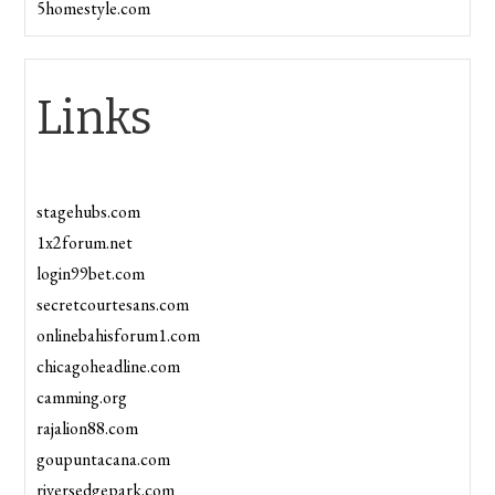
5homestyle.com
Links
stagehubs.com
1x2forum.net
login99bet.com
secretcourtesans.com
onlinebahisforum1.com
chicagoheadline.com
camming.org
rajalion88.com
goupuntacana.com
riversedgepark.com