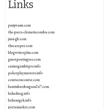
Links
punjwanis.com
the-parcs-clematiscondos.com
jusu-gb.com
thecarepet.com
blogwriterplus.com
guestpostingseo.com
casinogambitpro.info
pokerplaymasters.info
courseoncourse.com
bantinbatdongsan247.com
bahednog.info
bahenxgek.info
pertamaskre.com