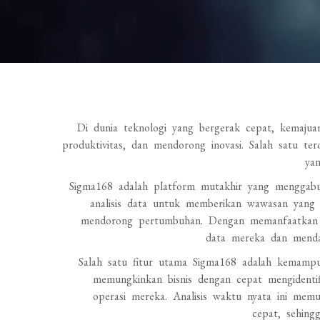
Di dunia teknologi yang bergerak cepat, kemajuan
produktivitas, dan mendorong inovasi. Salah satu te
yan
Sigma168 adalah platform mutakhir yang menggabu
analisis data untuk memberikan wawasan yang
mendorong pertumbuhan. Dengan memanfaatkan k
data mereka dan mendap
Salah satu fitur utama Sigma168 adalah kemampua
memungkinkan bisnis dengan cepat mengidenti
operasi mereka. Analisis waktu nyata ini mem
cepat, sehing