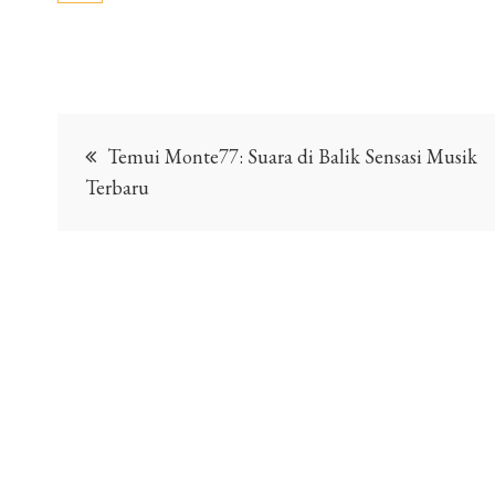
Post
Temui Monte77: Suara di Balik Sensasi Musik
navigation
Terbaru