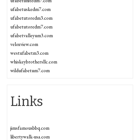
ufabetunitedm7.com
ufabetuskedm7.com
ufabetutoredm3.com
ufabetutoredm7.com
ufabetvalleyum3.com
veloxview.com
westufabetm3.com
whiskeybrothersllc.com
wildufabetum7.com
Links
jimsfamousbbq.com
libertywalk-usa.com