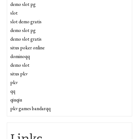
demo slot pg
slot
slot demo gratis
demo slot pg
demo slot gratis
situs poker online
dominoqq
demo slot
situs pkv
pkv
qq
qiuqiu
pkv games bandarqq