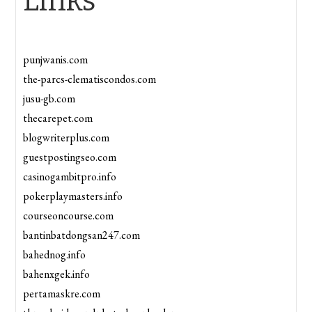
Links
punjwanis.com
the-parcs-clematiscondos.com
jusu-gb.com
thecarepet.com
blogwriterplus.com
guestpostingseo.com
casinogambitpro.info
pokerplaymasters.info
courseoncourse.com
bantinbatdongsan247.com
bahednog.info
bahenxgek.info
pertamaskre.com