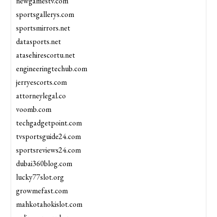
newgamestv.com
sportsgallerys.com
sportsmirrors.net
datasports.net
atasehirescortu.net
engineeringtechub.com
jerryescorts.com
attorneylegal.co
voomb.com
techgadgetpoint.com
tvsportsguide24.com
sportsreviews24.com
dubai360blog.com
lucky77slot.org
growmefast.com
mahkotahokislot.com