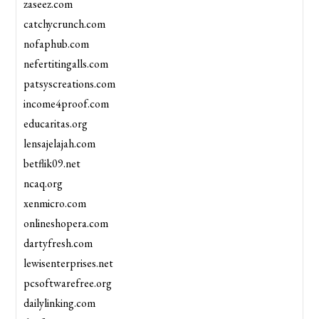
zaseez.com
catchycrunch.com
nofaphub.com
nefertitingalls.com
patsyscreations.com
income4proof.com
educaritas.org
lensajelajah.com
betflik09.net
ncaq.org
xenmicro.com
onlineshopera.com
dartyfresh.com
lewisenterprises.net
pcsoftwarefree.org
dailylinking.com