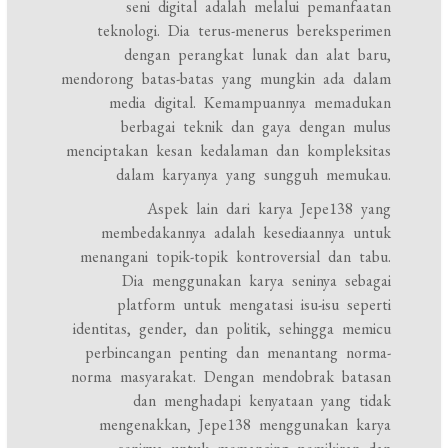
seni digital adalah melalui pemanfaatan
teknologi. Dia terus-menerus bereksperimen
dengan perangkat lunak dan alat baru,
mendorong batas-batas yang mungkin ada dalam
media digital. Kemampuannya memadukan
berbagai teknik dan gaya dengan mulus
menciptakan kesan kedalaman dan kompleksitas
dalam karyanya yang sungguh memukau.
Aspek lain dari karya Jepe138 yang
membedakannya adalah kesediaannya untuk
menangani topik-topik kontroversial dan tabu.
Dia menggunakan karya seninya sebagai
platform untuk mengatasi isu-isu seperti
identitas, gender, dan politik, sehingga memicu
perbincangan penting dan menantang norma-
norma masyarakat. Dengan mendobrak batasan
dan menghadapi kenyataan yang tidak
mengenakkan, Jepe138 menggunakan karya