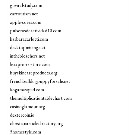
goviralstudy.com
cartourism.net
apple-cores.com
pulserasdeactividad10.com
barbaracarlotti.com
desktopmining.net
inthebleachers.net
lexapro-rx-store.com
buyskincareproducts.org
frenchbulldogpuppyforsale.net
kogamasquid.com
themultiplicationtablechart.com
casinoglamour.org
dextercoin.io
christianarticledirectory.org
5homestyle.com