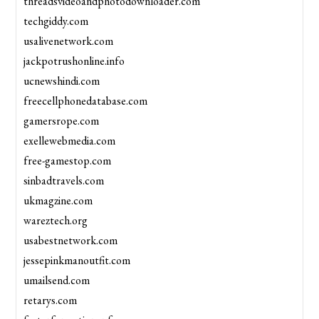
threadsvideoandphotodownloader.com
techgiddy.com
usalivenetwork.com
jackpotrushonline.info
ucnewshindi.com
freecellphonedatabase.com
gamersrope.com
exellewebmedia.com
free-gamestop.com
sinbadtravels.com
ukmagzine.com
wareztech.org
usabestnetwork.com
jessepinkmanoutfit.com
umailsend.com
retarys.com