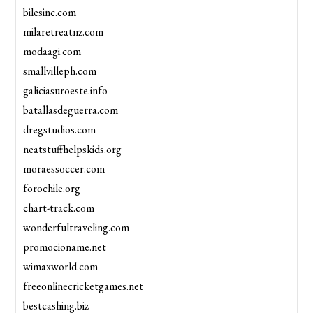
bilesinc.com
milaretreatnz.com
modaagi.com
smallvilleph.com
galiciasuroeste.info
batallasdeguerra.com
dregstudios.com
neatstuffhelpskids.org
moraessoccer.com
forochile.org
chart-track.com
wonderfultraveling.com
promocioname.net
wimaxworld.com
freeonlinecricketgames.net
bestcashing.biz