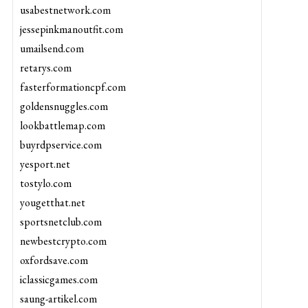
usabestnetwork.com
jessepinkmanoutfit.com
umailsend.com
retarys.com
fasterformationcpf.com
goldensnuggles.com
lookbattlemap.com
buyrdpservice.com
yesport.net
tostylo.com
yougetthat.net
sportsnetclub.com
newbestcrypto.com
oxfordsave.com
iclassicgames.com
saung-artikel.com