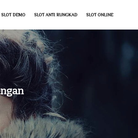
SLOT DEMO
SLOT ANTI RUNGKAD
SLOT ONLINE
engan