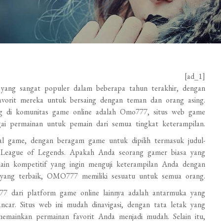
[ad_1]
 yang sangat populer dalam beberapa tahun terakhir, dengan
avorit mereka untuk bersaing dengan teman dan orang asing.
g di komunitas game online adalah Omo777, situs web game
i permainan untuk pemain dari semua tingkat keterampilan.
 game, dengan beragam game untuk dipilih termasuk judul-
an League of Legends. Apakah Anda seorang gamer biasa yang
main kompetitif yang ingin menguji keterampilan Anda dengan
yang terbaik, OMO777 memiliki sesuatu untuk semua orang.
 dari platform game online lainnya adalah antarmuka yang
ar. Situs web ini mudah dinavigasi, dengan tata letak yang
emainkan permainan favorit Anda menjadi mudah. Selain itu,