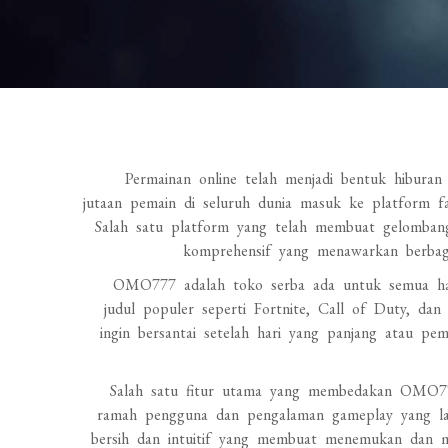
Permainan online telah menjadi bentuk hiburan
jutaan pemain di seluruh dunia masuk ke platform f
Salah satu platform yang telah membuat gelomban
komprehensif yang menawarkan berbaga
OMO777 adalah toko serba ada untuk semua hal
judul populer seperti Fortnite, Call of Duty, d
ingin bersantai setelah hari yang panjang atau pe
Salah satu fitur utama yang membedakan OMO777
ramah pengguna dan pengalaman gameplay yang lanc
bersih dan intuitif yang membuat menemukan dan m