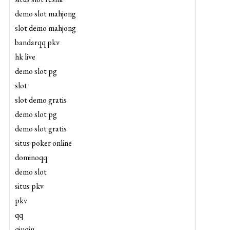
demo slot mahjong
slot demo mahjong
bandarqq pkv
hk live
demo slot pg
slot
slot demo gratis
demo slot pg
demo slot gratis
situs poker online
dominoqq
demo slot
situs pkv
pkv
qq
qiuqiu