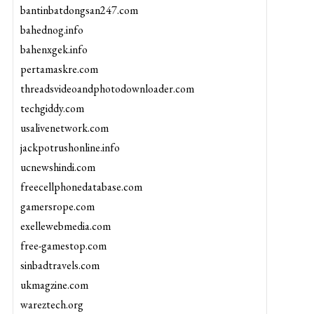
bantinbatdongsan247.com
bahednog.info
bahenxgek.info
pertamaskre.com
threadsvideoandphotodownloader.com
techgiddy.com
usalivenetwork.com
jackpotrushonline.info
ucnewshindi.com
freecellphonedatabase.com
gamersrope.com
exellewebmedia.com
free-gamestop.com
sinbadtravels.com
ukmagzine.com
wareztech.org