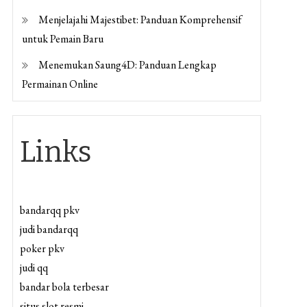
Menjelajahi Majestibet: Panduan Komprehensif
untuk Pemain Baru
Menemukan Saung4D: Panduan Lengkap
Permainan Online
Links
bandarqq pkv
judi bandarqq
poker pkv
judi qq
bandar bola terbesar
situs slot resmi