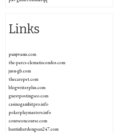
Links
punjwanis.com
the-parcs-clematiscondos.com
jusu-gb.com
thecarepet.com
blogwriterplus.com
guestpostingseo.com
casinogambitpro.info
pokerplaymasters.info
courseoncourse.com
bantinbatdongsan247.com