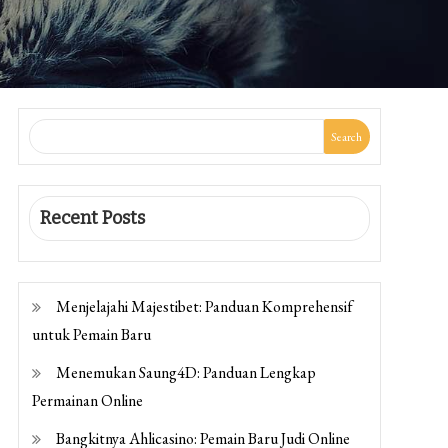
Search
Recent Posts
Menjelajahi Majestibet: Panduan Komprehensif
untuk Pemain Baru
Menemukan Saung4D: Panduan Lengkap
Permainan Online
Bangkitnya Ahlicasino: Pemain Baru Judi Online