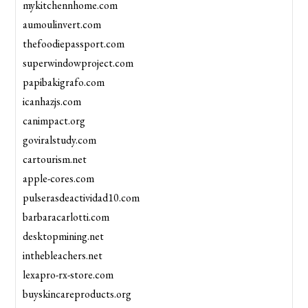
mykitchennhome.com
aumoulinvert.com
thefoodiepassport.com
superwindowproject.com
papibakigrafo.com
icanhazjs.com
canimpact.org
goviralstudy.com
cartourism.net
apple-cores.com
pulserasdeactividad10.com
barbaracarlotti.com
desktopmining.net
inthebleachers.net
lexapro-rx-store.com
buyskincareproducts.org