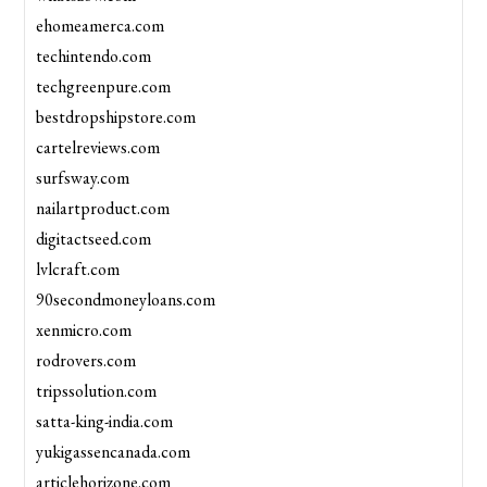
ehomeamerca.com
techintendo.com
techgreenpure.com
bestdropshipstore.com
cartelreviews.com
surfsway.com
nailartproduct.com
digitactseed.com
lvlcraft.com
90secondmoneyloans.com
xenmicro.com
rodrovers.com
tripssolution.com
satta-king-india.com
yukigassencanada.com
articlehorizone.com