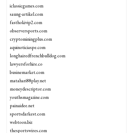
iclassicgames.com
saung-artikel.com
fasthokivip2.com
observersports.com
cryptominingplus.com
aquinoticiaspe.com
longhairedfrenchbulldog.com
lawyersforhire.co
businemarket.com
matahari88play.net
moneydescriptor.com
youthsmagazine.com
painaidee.net
sportsdarkest.com
webtoon.biz
thesportswires.com