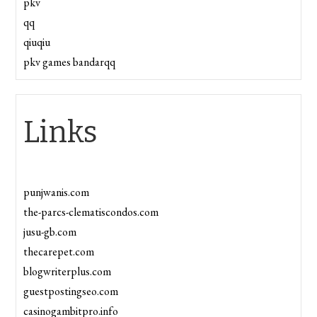
pkv
qq
qiuqiu
pkv games bandarqq
Links
punjwanis.com
the-parcs-clematiscondos.com
jusu-gb.com
thecarepet.com
blogwriterplus.com
guestpostingseo.com
casinogambitpro.info