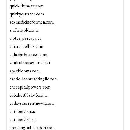
quickultimate.com
quirkyquester.com
sexmedicineformen.com
shiftripple.com
slotterpercaya.co
smartcoolbox.com
sohanjitfinances.com
soulfulhousemusic.net
sparklooms.com
tacticalcontractingllc.com
thecapitalpowers.com
tobabet88slot3.com
todayscurrentnews.com
totobet77.asia
totobet77.org
trendingpublication.com