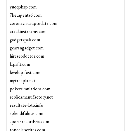
yuqqbbzp.com
7betagents6.com
coronavirusuptodate.com
crackinstreams.com
gadgetspak.com
gearsngadget.com
hireseodoctor.com
lapsfit.com
levelup-fast.com
mytreepla.net
pokersimulations.com
replicamanufactory.net
rezultate-loto.info
splendifulous.com
sportsrecords4u.com
topceleberites.com