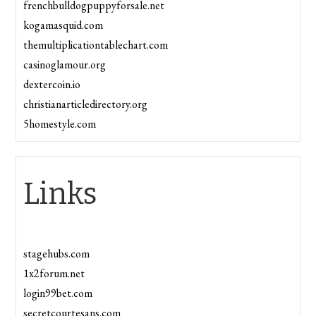
frenchbulldogpuppyforsale.net
kogamasquid.com
themultiplicationtablechart.com
casinoglamour.org
dextercoin.io
christianarticledirectory.org
5homestyle.com
Links
stagehubs.com
1x2forum.net
login99bet.com
secretcourtesans.com