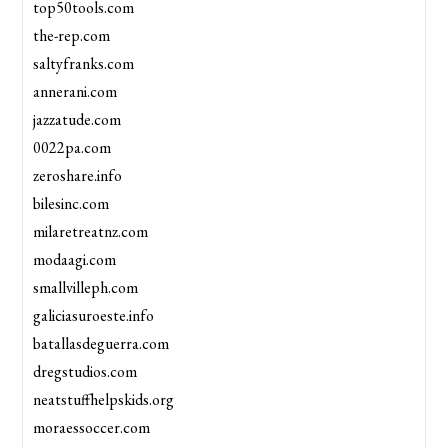
top50tools.com
the-rep.com
saltyfranks.com
annerani.com
jazzatude.com
0022pa.com
zeroshare.info
bilesinc.com
milaretreatnz.com
modaagi.com
smallvilleph.com
galiciasuroeste.info
batallasdeguerra.com
dregstudios.com
neatstuffhelpskids.org
moraessoccer.com