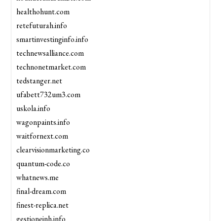
healthohunt.com
retefuturah.info
smartinvestinginfo.info
technewsalliance.com
technonetmarket.com
tedstanger.net
ufabett732um3.com
uskola.info
wagonpaints.info
waitfornext.com
clearvisionmarketing.co
quantum-code.co
whatnews.me
final-dream.com
finest-replica.net
gestioneinh.info