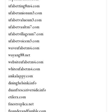
ufabetting8m4.com
ufabetunionum3.com
ufabetvalueum3.com
ufabetvaultm7.com
ufabetvillageum7.com
ufabetvoicem3.com
waveufabetm4.com
wayang88.net
websiteufabetm4.com
whiteufabetm4.com
anikalappy.com
dininghelsinki.info
duanfrescariverside.info
etilerx.com
finestreplica.net
flounderandfumble.com