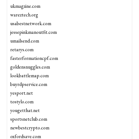
ukmagzine.com
wareztech.org
usabestnetwork.com
jessepinkmanoutfit.com
umailsend.com
retarys.com
fasterformationcpf.com
goldensnuggles.com
lookbattlemap.com
buyrdpservice.com
yesport.net
tostylo.com
yougetthat.net
sportsnetclub.com
newbestcrypto.com
oxfordsave.com