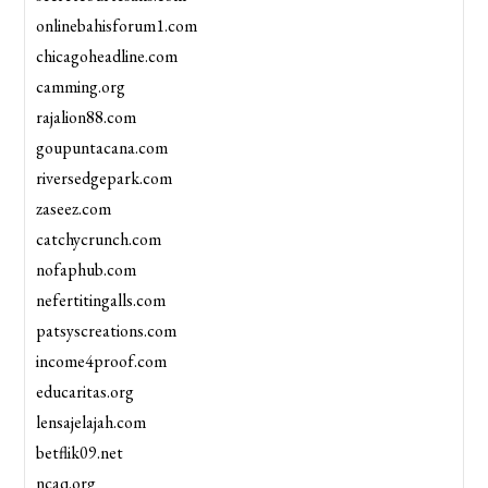
onlinebahisforum1.com
chicagoheadline.com
camming.org
rajalion88.com
goupuntacana.com
riversedgepark.com
zaseez.com
catchycrunch.com
nofaphub.com
nefertitingalls.com
patsyscreations.com
income4proof.com
educaritas.org
lensajelajah.com
betflik09.net
ncaq.org