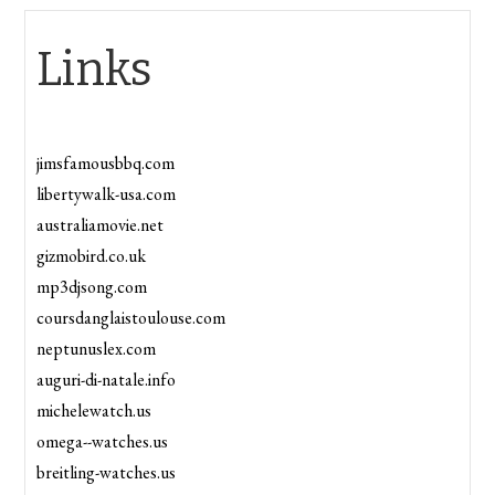
Links
jimsfamousbbq.com
libertywalk-usa.com
australiamovie.net
gizmobird.co.uk
mp3djsong.com
coursdanglaistoulouse.com
neptunuslex.com
auguri-di-natale.info
michelewatch.us
omega--watches.us
breitling-watches.us