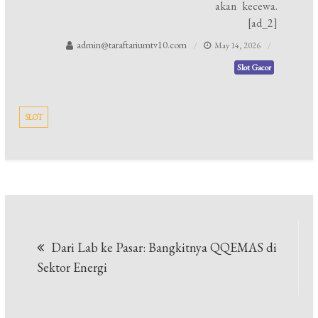
akan kecewa.
[ad_2]
admin@taraftariumtv10.com
May 14, 2026
Slot Gacor
SLOT
Post
Dari Lab ke Pasar: Bangkitnya QQEMAS di
navigation
Sektor Energi