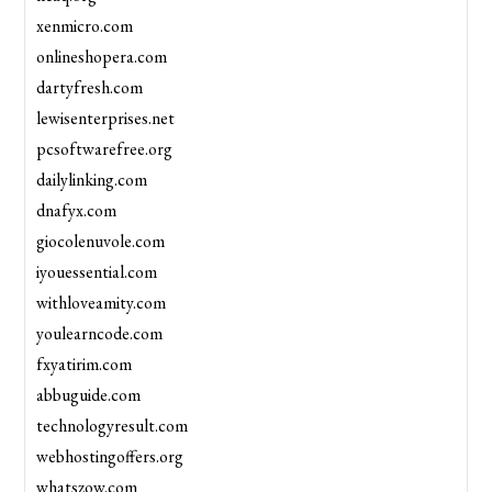
xenmicro.com
onlineshopera.com
dartyfresh.com
lewisenterprises.net
pcsoftwarefree.org
dailylinking.com
dnafyx.com
giocolenuvole.com
iyouessential.com
withloveamity.com
youlearncode.com
fxyatirim.com
abbuguide.com
technologyresult.com
webhostingoffers.org
whatszow.com