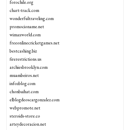
forochile.org
chart-track.com
wonderfultraveling.com
promocioname.net
wimaxworld.com
freeonlinecricketgames.net
bestcashing.biz
firerestrictions.us
archiesbrooklyn.com
muambeiros.net
infozblog.com
chonbaihat.com
elblogdeoscargonzalez.com
webpromote.net
steroids-store.co
arteydecoracion.net