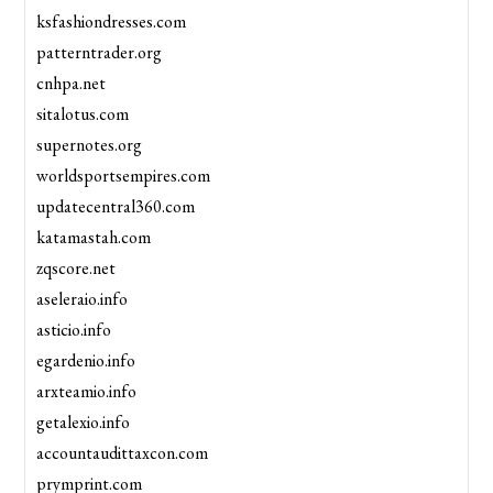
ksfashiondresses.com
patterntrader.org
cnhpa.net
sitalotus.com
supernotes.org
worldsportsempires.com
updatecentral360.com
katamastah.com
zqscore.net
aseleraio.info
asticio.info
egardenio.info
arxteamio.info
getalexio.info
accountaudittaxcon.com
prymprint.com