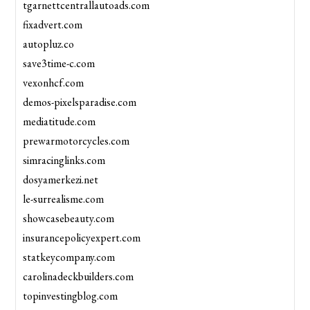
tgarnettcentrallautoads.com
fixadvert.com
autopluz.co
save3time-c.com
vexonhcf.com
demos-pixelsparadise.com
mediatitude.com
prewarmotorcycles.com
simracinglinks.com
dosyamerkezi.net
le-surrealisme.com
showcasebeauty.com
insurancepolicyexpert.com
statkeycompany.com
carolinadeckbuilders.com
topinvestingblog.com