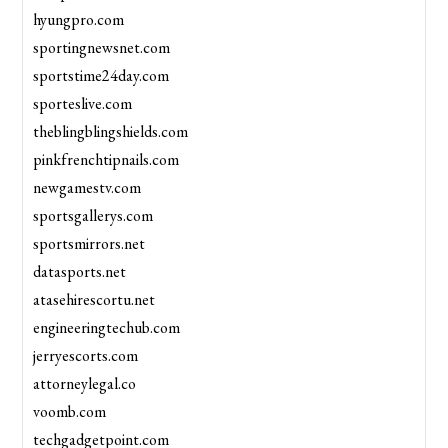
hyungpro.com
sportingnewsnet.com
sportstime24day.com
sporteslive.com
theblingblingshields.com
pinkfrenchtipnails.com
newgamestv.com
sportsgallerys.com
sportsmirrors.net
datasports.net
atasehirescortu.net
engineeringtechub.com
jerryescorts.com
attorneylegal.co
voomb.com
techgadgetpoint.com