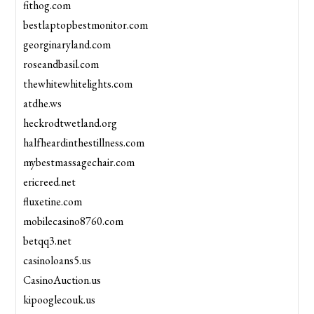
fithog.com
bestlaptopbestmonitor.com
georginaryland.com
roseandbasil.com
thewhitewhitelights.com
atdhe.ws
heckrodtwetland.org
halfheardinthestillness.com
mybestmassagechair.com
ericreed.net
fluxetine.com
mobilecasino8760.com
betqq3.net
casinoloans5.us
CasinoAuction.us
kipooglecouk.us