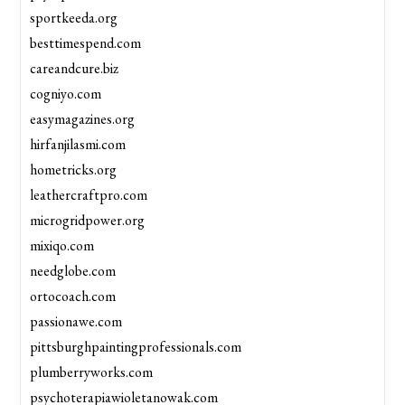
sportkeeda.org
besttimespend.com
careandcure.biz
cogniyo.com
easymagazines.org
hirfanjilasmi.com
hometricks.org
leathercraftpro.com
microgridpower.org
mixiqo.com
needglobe.com
ortocoach.com
passionawe.com
pittsburghpaintingprofessionals.com
plumberryworks.com
psychoterapiawioletanowak.com