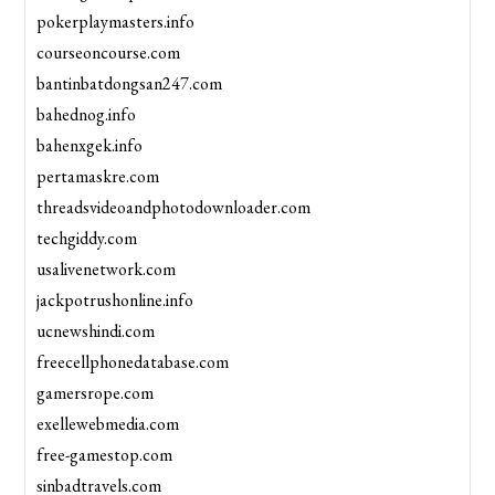
pokerplaymasters.info
courseoncourse.com
bantinbatdongsan247.com
bahednog.info
bahenxgek.info
pertamaskre.com
threadsvideoandphotodownloader.com
techgiddy.com
usalivenetwork.com
jackpotrushonline.info
ucnewshindi.com
freecellphonedatabase.com
gamersrope.com
exellewebmedia.com
free-gamestop.com
sinbadtravels.com