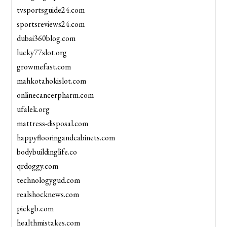
tvsportsguide24.com
sportsreviews24.com
dubai360blog.com
lucky77slot.org
growmefast.com
mahkotahokislot.com
onlinecancerpharm.com
ufalek.org
mattress-disposal.com
happyflooringandcabinets.com
bodybuildinglife.co
qrdoggy.com
technologygud.com
realshocknews.com
pickgb.com
healthmistakes.com