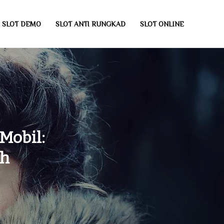
SLOT DEMO
SLOT ANTI RUNGKAD
SLOT ONLINE
Mobil:
ah