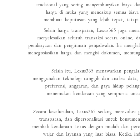
tradisional yang sering menyembunyikan biaya 
harga di muka yang mencakup semua biaya d
membuat keputusan yang lebih tepat, tetapi
Selain harga transparan, Lexus365 juga men
menyelesaikan seluruh transaksi secara online,
pembiayaan dan pengiriman penjadwalan. Ini menghi
menegosiasikan harga dan mengisi dokumen, memun
Selain itu, Lexus365 menawarkan pengala
menggunakan teknologi canggih dan analisis data
preferensi, anggaran, dan gaya hidup pelang
menemukan kendaraan yang sempurna untuk
Secara keseluruhan, Lexus365 sedang merevolusi
transparan, dan dipersonalisasi untuk konsume
membeli kendaraan Lexus dengan mudah dan perc
wajar dan layanan yang luar biasa. Ketika i