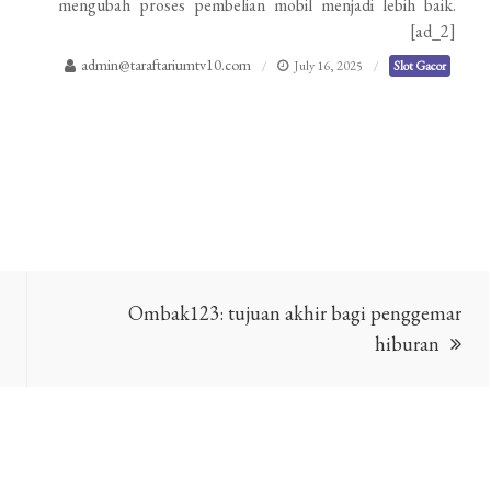
mengubah proses pembelian mobil menjadi lebih baik.
[ad_2]
admin@taraftariumtv10.com
July 16, 2025
Slot Gacor
Ombak123: tujuan akhir bagi penggemar
hiburan