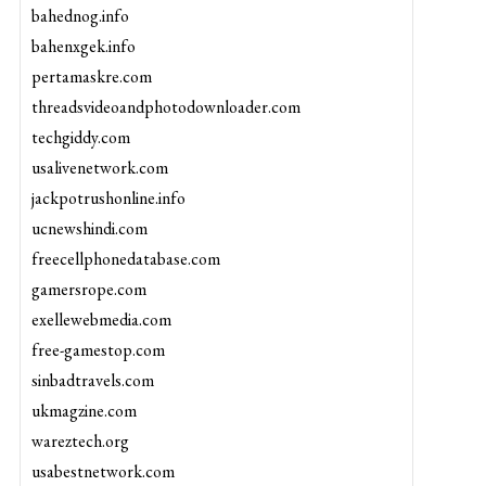
bahednog.info
bahenxgek.info
pertamaskre.com
threadsvideoandphotodownloader.com
techgiddy.com
usalivenetwork.com
jackpotrushonline.info
ucnewshindi.com
freecellphonedatabase.com
gamersrope.com
exellewebmedia.com
free-gamestop.com
sinbadtravels.com
ukmagzine.com
wareztech.org
usabestnetwork.com