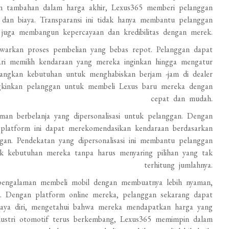
dan tambahan dalam harga akhir, Lexus365 memberi pelanggan
an biaya. Transparansi ini tidak hanya membantu pelanggan
 juga membangun kepercayaan dan kredibilitas dengan merek.
awarkan proses pembelian yang bebas repot. Pelanggan dapat
 dari memilih kendaraan yang mereka inginkan hingga mengatur
langkan kebutuhan untuk menghabiskan berjam -jam di dealer
gkinkan pelanggan untuk membeli Lexus baru mereka dengan
cepat dan mudah.
man berbelanja yang dipersonalisasi untuk pelanggan. Dengan
, platform ini dapat merekomendasikan kendaraan berdasarkan
gan. Pendekatan yang dipersonalisasi ini membantu pelanggan
 kebutuhan mereka tanpa harus menyaring pilihan yang tak
terhitung jumlahnya.
 pengalaman membeli mobil dengan membuatnya lebih nyaman,
n. Dengan platform online mereka, pelanggan sekarang dapat
aya diri, mengetahui bahwa mereka mendapatkan harga yang
ndustri otomotif terus berkembang, Lexus365 memimpin dalam