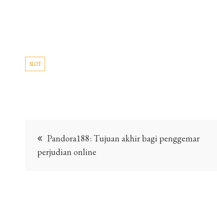
SLOT
Post
Pandora188: Tujuan akhir bagi penggemar
navigation
perjudian online