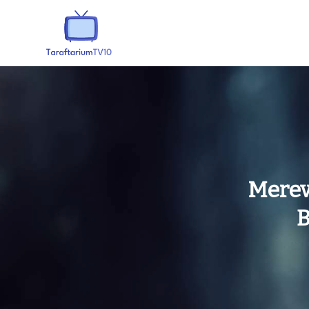
Skip
to
content
Slot Demo Gratis
Coba demo gratis X500 dari Pragmatic Play hari ini tanpa
risiko rugi. Slot gacor ini menawarkan peluang menang
besar tanpa deposit.
Pragmatic Play
X500, Mainkan
Slot Gacor Hari
Merev
B
Ini Tanpa Rugi