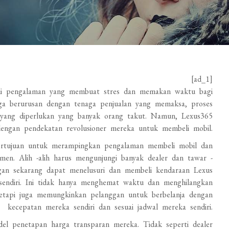
[ad_1]
jadi pengalaman yang membuat stres dan memakan waktu bagi
gga berurusan dengan tenaga penjualan yang memaksa, proses
n yang diperlukan yang banyak orang takut. Namun, Lexus365
engan pendekatan revolusioner mereka untuk membeli mobil.
bertujuan untuk merampingkan pengalaman membeli mobil dan
en. Alih -alih harus mengunjungi banyak dealer dan tawar -
gan sekarang dapat menelusuri dan membeli kendaraan Lexus
endiri. Ini tidak hanya menghemat waktu dan menghilangkan
tetapi juga memungkinkan pelanggan untuk berbelanja dengan
kecepatan mereka sendiri dan sesuai jadwal mereka sendiri.
del penetapan harga transparan mereka. Tidak seperti dealer