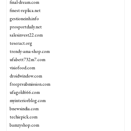
final-dream.com
finest-replica.net
gestioneinh.info
prosportdaily.net
salesinvest22.com
teseract.org
trendy-ama-shop.com
ufabett732m7.com
visiofood.com
droidwindow.com
freeprsubmission.com
ufagold666.com
myinteriorblog.com
bnewsindia.com
techiepick.com
bamzyshop.com