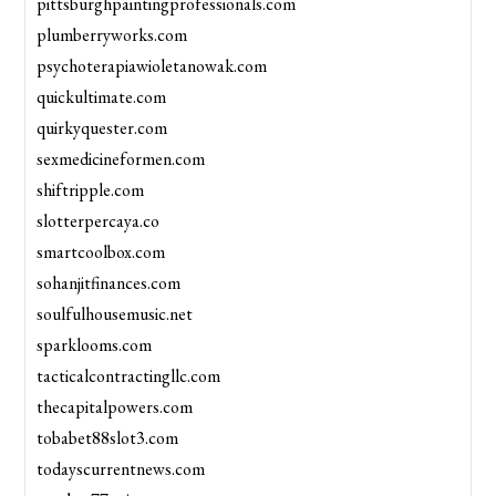
pittsburghpaintingprofessionals.com
plumberryworks.com
psychoterapiawioletanowak.com
quickultimate.com
quirkyquester.com
sexmedicineformen.com
shiftripple.com
slotterpercaya.co
smartcoolbox.com
sohanjitfinances.com
soulfulhousemusic.net
sparklooms.com
tacticalcontractingllc.com
thecapitalpowers.com
tobabet88slot3.com
todayscurrentnews.com