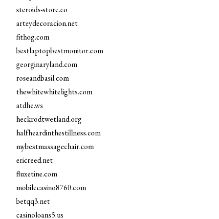
steroids-store.co
arteydecoracion.net
fithog.com
bestlaptopbestmonitor.com
georginaryland.com
roseandbasil.com
thewhitewhitelights.com
atdhe.ws
heckrodtwetland.org
halfheardinthestillness.com
mybestmassagechair.com
ericreed.net
fluxetine.com
mobilecasino8760.com
betqq3.net
casinoloans5.us