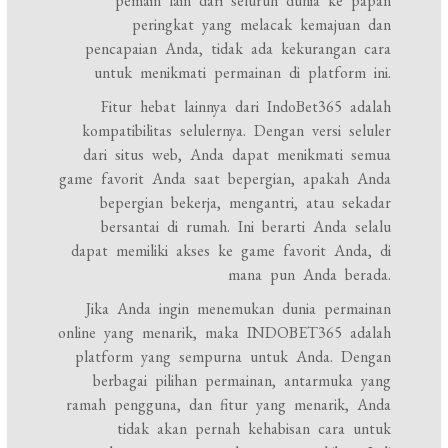
pemain lain dari seluruh dunia ke papan
peringkat yang melacak kemajuan dan
pencapaian Anda, tidak ada kekurangan cara
untuk menikmati permainan di platform ini.
Fitur hebat lainnya dari IndoBet365 adalah
kompatibilitas selulernya. Dengan versi seluler
dari situs web, Anda dapat menikmati semua
game favorit Anda saat bepergian, apakah Anda
bepergian bekerja, mengantri, atau sekadar
bersantai di rumah. Ini berarti Anda selalu
dapat memiliki akses ke game favorit Anda, di
mana pun Anda berada.
Jika Anda ingin menemukan dunia permainan
online yang menarik, maka INDOBET365 adalah
platform yang sempurna untuk Anda. Dengan
berbagai pilihan permainan, antarmuka yang
ramah pengguna, dan fitur yang menarik, Anda
tidak akan pernah kehabisan cara untuk