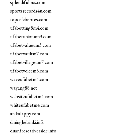
splendifulous.com
sportsrecords4u.com
topceleberites.com
ufabetting8m4.com
ufabetunionum3.com
ufabetvalueum3.com
ufabetvaultm7.com
ufabetvillageum7.com
ufabetvoicem3.com
waveufabetm4.com
wayang88.net
websiteufabetm4.com
whiteufabetm4.com
anikalappy.com
dininghelsinki.info
duanfrescariverside.info