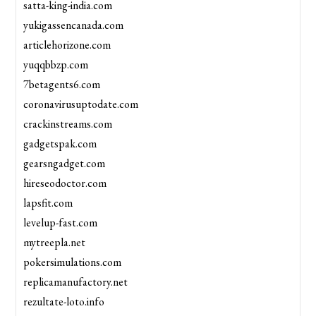
satta-king-india.com
yukigassencanada.com
articlehorizone.com
yuqqbbzp.com
7betagents6.com
coronavirusuptodate.com
crackinstreams.com
gadgetspak.com
gearsngadget.com
hireseodoctor.com
lapsfit.com
levelup-fast.com
mytreepla.net
pokersimulations.com
replicamanufactory.net
rezultate-loto.info