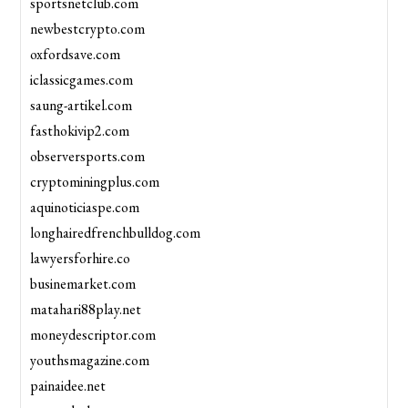
sportsnetclub.com
newbestcrypto.com
oxfordsave.com
iclassicgames.com
saung-artikel.com
fasthokivip2.com
observersports.com
cryptominingplus.com
aquinoticiaspe.com
longhairedfrenchbulldog.com
lawyersforhire.co
businemarket.com
matahari88play.net
moneydescriptor.com
youthsmagazine.com
painaidee.net