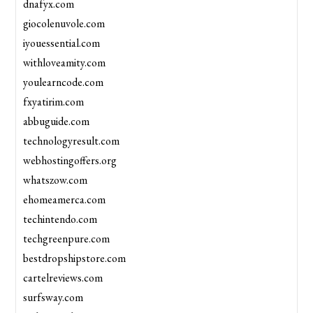
dnafyx.com
giocolenuvole.com
iyouessential.com
withloveamity.com
youlearncode.com
fxyatirim.com
abbuguide.com
technologyresult.com
webhostingoffers.org
whatszow.com
ehomeamerca.com
techintendo.com
techgreenpure.com
bestdropshipstore.com
cartelreviews.com
surfsway.com