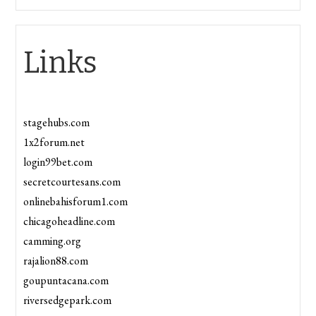
Links
stagehubs.com
1x2forum.net
login99bet.com
secretcourtesans.com
onlinebahisforum1.com
chicagoheadline.com
camming.org
rajalion88.com
goupuntacana.com
riversedgepark.com