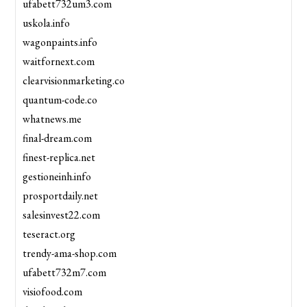
ufabett732um3.com
uskola.info
wagonpaints.info
waitfornext.com
clearvisionmarketing.co
quantum-code.co
whatnews.me
final-dream.com
finest-replica.net
gestioneinh.info
prosportdaily.net
salesinvest22.com
teseract.org
trendy-ama-shop.com
ufabett732m7.com
visiofood.com