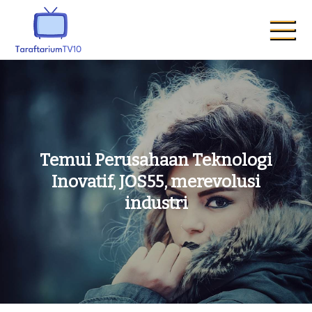
Skip
to
content
Slot Demo Gratis Pragmatic
Coba demo gratis X500 dari Pragmatic Play hari ini tanpa
risiko rugi. Slot gacor ini menawarkan peluang menang besar
Play X500, Mainkan Slot Gacor
tanpa deposit.
Hari Ini Tanpa Rugi
Temui Perusahaan Teknologi
Inovatif, JOS55, merevolusi
industri