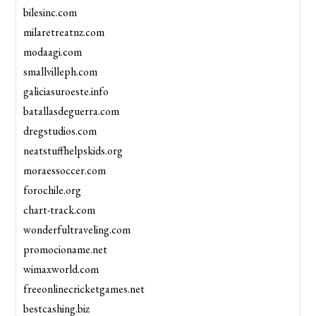
bilesinc.com
milaretreatnz.com
modaagi.com
smallvilleph.com
galiciasuroeste.info
batallasdeguerra.com
dregstudios.com
neatstuffhelpskids.org
moraessoccer.com
forochile.org
chart-track.com
wonderfultraveling.com
promocioname.net
wimaxworld.com
freeonlinecricketgames.net
bestcashing.biz