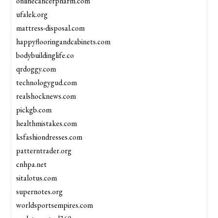
onlinecancerpharm.com
ufalek.org
mattress-disposal.com
happyflooringandcabinets.com
bodybuildinglife.co
qrdoggy.com
technologygud.com
realshocknews.com
pickgb.com
healthmistakes.com
ksfashiondresses.com
patterntrader.org
cnhpa.net
sitalotus.com
supernotes.org
worldsportsempires.com