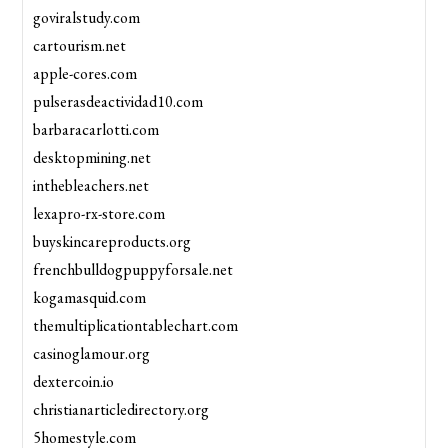
goviralstudy.com
cartourism.net
apple-cores.com
pulserasdeactividad10.com
barbaracarlotti.com
desktopmining.net
inthebleachers.net
lexapro-rx-store.com
buyskincareproducts.org
frenchbulldogpuppyforsale.net
kogamasquid.com
themultiplicationtablechart.com
casinoglamour.org
dextercoin.io
christianarticledirectory.org
5homestyle.com