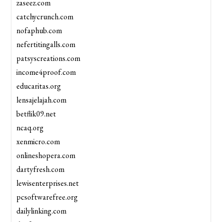
zaseez.com
catchycrunch.com
nofaphub.com
nefertitingalls.com
patsyscreations.com
income4proof.com
educaritas.org
lensajelajah.com
betflik09.net
ncaq.org
xenmicro.com
onlineshopera.com
dartyfresh.com
lewisenterprises.net
pcsoftwarefree.org
dailylinking.com