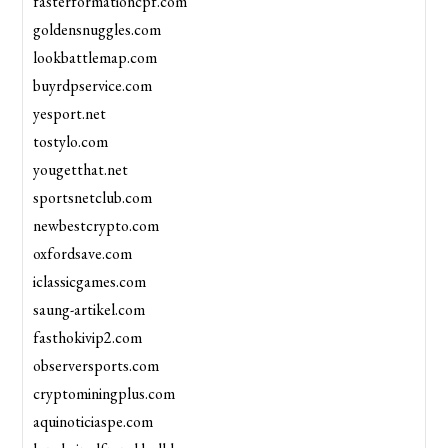
fasterformationcpf.com
goldensnuggles.com
lookbattlemap.com
buyrdpservice.com
yesport.net
tostylo.com
yougetthat.net
sportsnetclub.com
newbestcrypto.com
oxfordsave.com
iclassicgames.com
saung-artikel.com
fasthokivip2.com
observersports.com
cryptominingplus.com
aquinoticiaspe.com