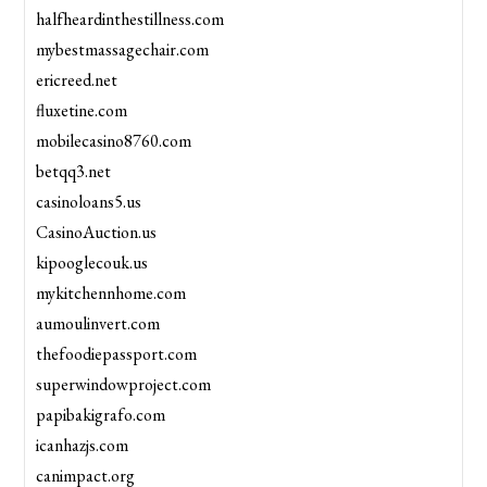
halfheardinthestillness.com
mybestmassagechair.com
ericreed.net
fluxetine.com
mobilecasino8760.com
betqq3.net
casinoloans5.us
CasinoAuction.us
kipooglecouk.us
mykitchennhome.com
aumoulinvert.com
thefoodiepassport.com
superwindowproject.com
papibakigrafo.com
icanhazjs.com
canimpact.org