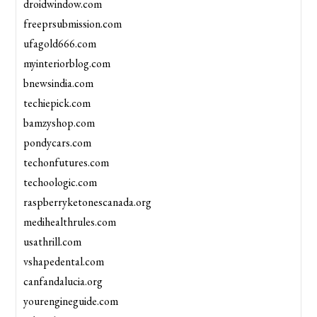
droidwindow.com
freeprsubmission.com
ufagold666.com
myinteriorblog.com
bnewsindia.com
techiepick.com
bamzyshop.com
pondycars.com
techonfutures.com
techoologic.com
raspberryketonescanada.org
medihealthrules.com
usathrill.com
vshapedental.com
canfandalucia.org
yourengineguide.com