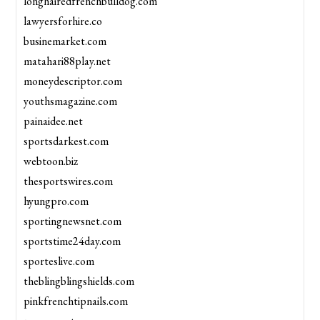
longhairedfrenchbulldog.com
lawyersforhire.co
businemarket.com
matahari88play.net
moneydescriptor.com
youthsmagazine.com
painaidee.net
sportsdarkest.com
webtoon.biz
thesportswires.com
hyungpro.com
sportingnewsnet.com
sportstime24day.com
sporteslive.com
theblingblingshields.com
pinkfrenchtipnails.com