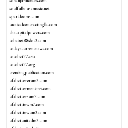
sohanjitfinances.com
soulfulhousemusic.net
sparklooms.com
tacticalcontractingllc.com
thecapitalpowers.com
tobabet88slot3.com
todayscurrentnews.com
totobet77.asia
totobet77.org
trendingpublication.com
ufabettererum3.com
ufabettermentm4.com
ufabettersum7.com
ufabettinwm7.com
ufabettinwum3.com
ufabetunitedm3.com