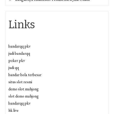
Links
bandarqq pkv
judi bandarqq
poker pkv
judi qq
bandar bola terbesar
situs slot resmi
demo slot mahjong
slot demo mahjong
bandarqq pkv
hk live