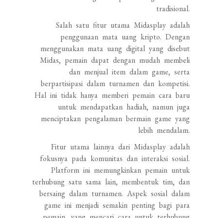
tradisional.
Salah satu fitur utama Midasplay adalah
penggunaan mata uang kripto. Dengan
menggunakan mata uang digital yang disebut
Midas, pemain dapat dengan mudah membeli
dan menjual item dalam game, serta
berpartisipasi dalam turnamen dan kompetisi.
Hal ini tidak hanya memberi pemain cara baru
untuk mendapatkan hadiah, namun juga
menciptakan pengalaman bermain game yang
lebih mendalam.
Fitur utama lainnya dari Midasplay adalah
fokusnya pada komunitas dan interaksi sosial.
Platform ini memungkinkan pemain untuk
terhubung satu sama lain, membentuk tim, dan
bersaing dalam turnamen. Aspek sosial dalam
game ini menjadi semakin penting bagi para
pemain, yang mencari cara untuk terhubung