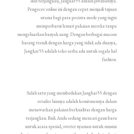
dan terjangkau, Jangkar55 adalah jawabannya.
Pengecer online ini dengan cepat menjadi tujuan
utama bagi para pecinta mode yang ingin
memperbarui lemari pakaian mereka tanpa
mengeluarkan banyak uang. Dengan berbagai macam
barang trendi dengan harga yang tidak ada duanya,
Jangkar55 adalah toko serba ada untuk segala hal
fashion.
Salah satu yang membedakan Jangkar55 dengan
retailer lainnya adalah komitmennya dalam
menawarkan pakaian berkualitas dengan harga
terjangkau. Baik Anda sedang mencari gaun baru
untuk acara spesial, sweter nyaman untuk musim