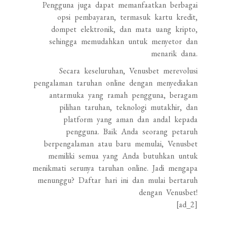
Pengguna juga dapat memanfaatkan berbagai
opsi pembayaran, termasuk kartu kredit,
dompet elektronik, dan mata uang kripto,
sehingga memudahkan untuk menyetor dan
menarik dana.
Secara keseluruhan, Venusbet merevolusi
pengalaman taruhan online dengan menyediakan
antarmuka yang ramah pengguna, beragam
pilihan taruhan, teknologi mutakhir, dan
platform yang aman dan andal kepada
pengguna. Baik Anda seorang petaruh
berpengalaman atau baru memulai, Venusbet
memiliki semua yang Anda butuhkan untuk
menikmati serunya taruhan online. Jadi mengapa
menunggu? Daftar hari ini dan mulai bertaruh
dengan Venusbet!
[ad_2]