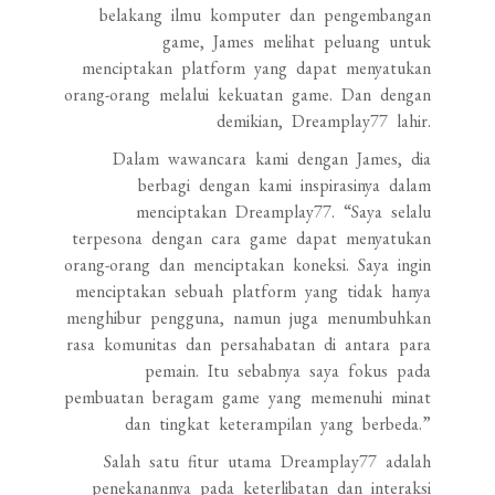
belakang ilmu komputer dan pengembangan
game, James melihat peluang untuk
menciptakan platform yang dapat menyatukan
orang-orang melalui kekuatan game. Dan dengan
demikian, Dreamplay77 lahir.
Dalam wawancara kami dengan James, dia
berbagi dengan kami inspirasinya dalam
menciptakan Dreamplay77. “Saya selalu
terpesona dengan cara game dapat menyatukan
orang-orang dan menciptakan koneksi. Saya ingin
menciptakan sebuah platform yang tidak hanya
menghibur pengguna, namun juga menumbuhkan
rasa komunitas dan persahabatan di antara para
pemain. Itu sebabnya saya fokus pada
pembuatan beragam game yang memenuhi minat
dan tingkat keterampilan yang berbeda.”
Salah satu fitur utama Dreamplay77 adalah
penekanannya pada keterlibatan dan interaksi