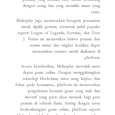
dengan orang lain yang memiliki minat yang
sama.
Midasplay juga menawarkan beragam permainan
untuk dipilih pemain, termasuk judul populer
seperti League of Legends, Fortnite, dan Dota
2. Variasi ini memastikan bahwa pemain dari
semua minat dan tingkat keahlian dapat
menemukan sesuatu untuk dinikmati di
platform.
Secara keseluruhan, Midasplay mewakili masa
depan game online. Dengan menggabungkan
teknologi blockchain, mata uang kripto, dan
fokus pada komunitas, platform ini menawarkan
pengalaman bermain game yang unik dan
inovatif yang pasti akan menarik bagi para
pemain di seluruh dunia. Seiring dengan terus
berkembangnya game online, platform seperti