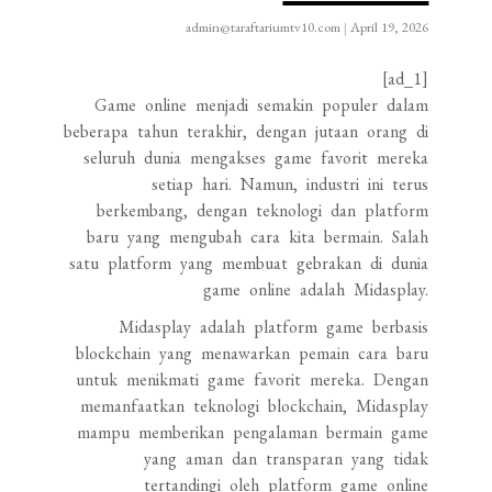
admin@taraftariumtv10.com
|
April 19, 2026
[ad_1]
Game online menjadi semakin populer dalam
beberapa tahun terakhir, dengan jutaan orang di
seluruh dunia mengakses game favorit mereka
setiap hari. Namun, industri ini terus
berkembang, dengan teknologi dan platform
baru yang mengubah cara kita bermain. Salah
satu platform yang membuat gebrakan di dunia
game online adalah Midasplay.
Midasplay adalah platform game berbasis
blockchain yang menawarkan pemain cara baru
untuk menikmati game favorit mereka. Dengan
memanfaatkan teknologi blockchain, Midasplay
mampu memberikan pengalaman bermain game
yang aman dan transparan yang tidak
tertandingi oleh platform game online