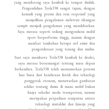
yang mendorong saya kembali ke tempat duduk.
Pengendalian Tesla338 sangat tajam, dengan
kemudi yang presisi dan rem responsif yang
menjadikan pengalaman melewati tikungan
sempit menjadi pengalaman yang mendebarkan.
Saya merasa seperti sedang mengendarai mobil
sport berperforma tinggi, namun dengan
manfaat tambahan berupa nol emisi dan
pengendaraan yang tenang dan mulus.
Saat saya membawa Tesla338 kembali ke dealer,
saya merasa bersemangat tentang masa depan
berkendara. Tesla338 telah memamerkan potensi
luar biasa dari kendaraan listrik dan teknologi
penggerak otonom, menawarkan gambaran
sekilas tentang dunia di mana mobil bukan
hanya sekedar moda transportasi, namun
merupakan perpaduan sempurna antara
teknologi mutakhir dan kinerja yang