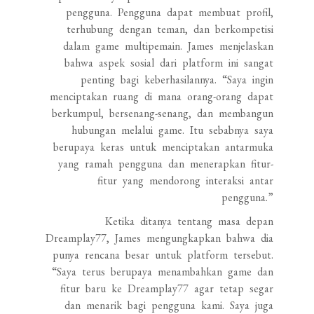
pengguna. Pengguna dapat membuat profil,
terhubung dengan teman, dan berkompetisi
dalam game multipemain. James menjelaskan
bahwa aspek sosial dari platform ini sangat
penting bagi keberhasilannya. “Saya ingin
menciptakan ruang di mana orang-orang dapat
berkumpul, bersenang-senang, dan membangun
hubungan melalui game. Itu sebabnya saya
berupaya keras untuk menciptakan antarmuka
yang ramah pengguna dan menerapkan fitur-
fitur yang mendorong interaksi antar
pengguna.”
Ketika ditanya tentang masa depan
Dreamplay77, James mengungkapkan bahwa dia
punya rencana besar untuk platform tersebut.
“Saya terus berupaya menambahkan game dan
fitur baru ke Dreamplay77 agar tetap segar
dan menarik bagi pengguna kami. Saya juga