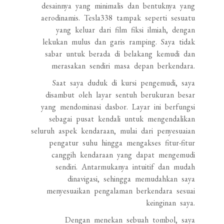
desainnya yang minimalis dan bentuknya yang
aerodinamis. Tesla338 tampak seperti sesuatu
yang keluar dari film fiksi ilmiah, dengan
lekukan mulus dan garis ramping. Saya tidak
sabar untuk berada di belakang kemudi dan
merasakan sendiri masa depan berkendara.
Saat saya duduk di kursi pengemudi, saya
disambut oleh layar sentuh berukuran besar
yang mendominasi dasbor. Layar ini berfungsi
sebagai pusat kendali untuk mengendalikan
seluruh aspek kendaraan, mulai dari penyesuaian
pengatur suhu hingga mengakses fitur-fitur
canggih kendaraan yang dapat mengemudi
sendiri. Antarmukanya intuitif dan mudah
dinavigasi, sehingga memudahkan saya
menyesuaikan pengalaman berkendara sesuai
keinginan saya.
Dengan menekan sebuah tombol, saya