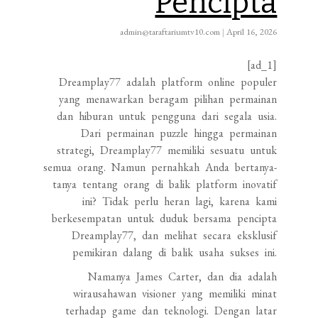
Pencipta
admin@taraftariumtv10.com
|
April 16, 2026
[ad_1]
Dreamplay77 adalah platform online populer
yang menawarkan beragam pilihan permainan
dan hiburan untuk pengguna dari segala usia.
Dari permainan puzzle hingga permainan
strategi, Dreamplay77 memiliki sesuatu untuk
semua orang. Namun pernahkah Anda bertanya-
tanya tentang orang di balik platform inovatif
ini? Tidak perlu heran lagi, karena kami
berkesempatan untuk duduk bersama pencipta
Dreamplay77, dan melihat secara eksklusif
pemikiran dalang di balik usaha sukses ini.
Namanya James Carter, dan dia adalah
wirausahawan visioner yang memiliki minat
terhadap game dan teknologi. Dengan latar