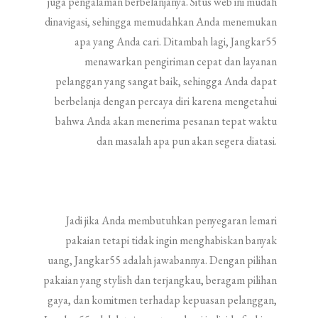
juga pengalaman berbelanjanya. Situs web ini mudah
dinavigasi, sehingga memudahkan Anda menemukan
apa yang Anda cari. Ditambah lagi, Jangkar55
menawarkan pengiriman cepat dan layanan
pelanggan yang sangat baik, sehingga Anda dapat
berbelanja dengan percaya diri karena mengetahui
bahwa Anda akan menerima pesanan tepat waktu
dan masalah apa pun akan segera diatasi.
Jadi jika Anda membutuhkan penyegaran lemari
pakaian tetapi tidak ingin menghabiskan banyak
uang, Jangkar55 adalah jawabannya. Dengan pilihan
pakaian yang stylish dan terjangkau, beragam pilihan
gaya, dan komitmen terhadap kepuasan pelanggan,