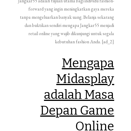
Jangkar55 adalah tujuan utama bagi individu fashion-
forward yang ingin meningkatkan gaya mereka
tanpa mengeluarkan banyak uang. Belanja sekarang
dan buktikan sendiri mengapa Jangkar55 menjadi
retail online yang wajib dikunjungi untuk segala
kebutuhan fashion Anda. [ad_2]
Mengapa
Midasplay
adalah Masa
Depan Game
Online